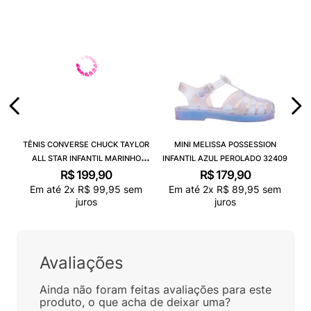
TÊNIS CONVERSE CHUCK TAYLOR
MINI MELISSA POSSESSION
ALL STAR INFANTIL MARINHO
INFANTIL AZUL PEROLADO 32409
CK00020003
R$
199
,
90
R$
179
,
90
Em até
2
x
R$
99
,
95
sem
Em até
2
x
R$
89
,
95
sem
juros
juros
Avaliações
Ainda não foram feitas avaliações para este
produto, o que acha de deixar uma?