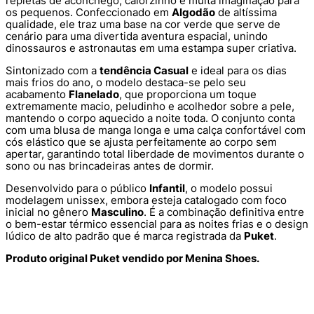
repletas de aconchego, calorzinho e muita imaginação para
os pequenos. Confeccionado em
Algodão
de altíssima
qualidade, ele traz uma base na cor verde que serve de
cenário para uma divertida aventura espacial, unindo
dinossauros e astronautas em uma estampa super criativa.
Sintonizado com a
tendência Casual
e ideal para os dias
mais frios do ano, o modelo destaca-se pelo seu
acabamento
Flanelado
, que proporciona um toque
extremamente macio, peludinho e acolhedor sobre a pele,
mantendo o corpo aquecido a noite toda. O conjunto conta
com uma blusa de manga longa e uma calça confortável com
cós elástico que se ajusta perfeitamente ao corpo sem
apertar, garantindo total liberdade de movimentos durante o
sono ou nas brincadeiras antes de dormir.
Desenvolvido para o público
Infantil
, o modelo possui
modelagem unissex, embora esteja catalogado com foco
inicial no gênero
Masculino
. É a combinação definitiva entre
o bem-estar térmico essencial para as noites frias e o design
lúdico de alto padrão que é marca registrada da
Puket
.
Produto original Puket vendido por Menina Shoes.