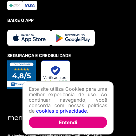
BAIXE O APP
SEGURANÇA E CREDIBILIDADE
Este site utiliza Cookies para uma
melhor experiência de uso. Ao
continuar navegando, você
concorda com nossas políticas
de
cookies e privacidade
.
Entendi
© Menina Shoes Comércio de Modas Eireli - EPP CNPJ: