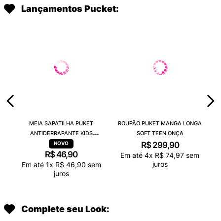
Lançamentos Pucket:
MEIA SAPATILHA PUKET
ROUPÃO PUKET MANGA LONGA
ANTIDERRAPANTE KIDS
SOFT TEEN ONÇA
CAPIVARA CHOCOLATE
R$
299
,
90
R$
46
,
90
Em até
4
x
R$
74
,
97
sem
juros
Em até
1
x
R$
46
,
90
sem
juros
Complete seu Look: