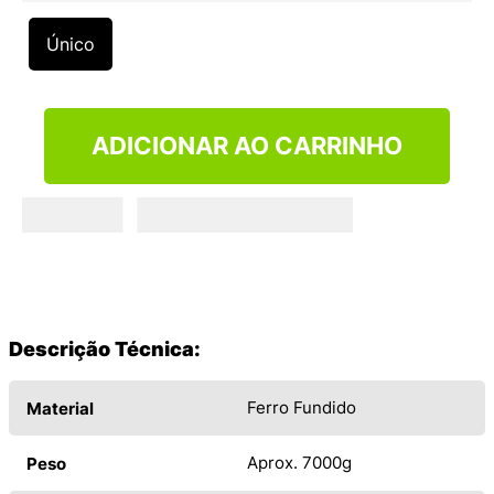
9
º
VEJA COUNTRY
Único
10
º
NEW 530
ADICIONAR AO CARRINHO
Descrição Técnica:
Ferro Fundido
Material
Aprox. 7000g
Peso