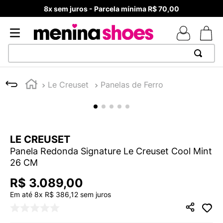
8x sem juros - Parcela mínima R$ 70,00
TERMOS MAIS BUSCADOS
Le Creuset
Panelas de Ferro
1
º
TÊNIS NEWS BALANCE 530
2
º
MELISSAS MINI BABY
3
º
NEW 9060
LE CREUSET
4
º
TÊNIS VEJA WHITE
Panela Redonda Signature Le Creuset Cool Mint
5
º
ADIDAS
26 CM
6
º
SAMBA
R$
3
.
089
,
00
7
º
MELISSA SLIDE
Em até
8
x
R$
386
,
12
sem juros
8
º
VANS TÊNIS VANS ULTRARANGE