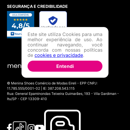
SEGURANÇA E CREDIBILIDADE
Este site utiliza Cookies para uma
melhor experiência de uso. Ao
continuar navegando, você
concorda com nossas políticas
de
cookies e privacidade
.
Entendi
© Menina Shoes Comércio de Modas Eireli - EPP CNPJ:
11.785.555/0001-02 | IE: 387.208.543.115
Rua: General Epaminondas Teixeira Guimarães, 193 - Vila Gardiman -
Itu/SP - CEP 13309-410