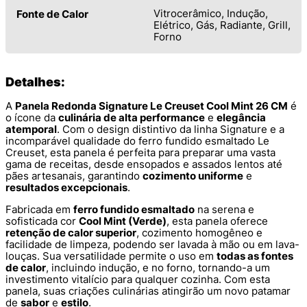
Vitrocerâmico, Indução,
Fonte de Calor
Elétrico, Gás, Radiante, Grill,
Forno
Detalhes:
A
Panela Redonda Signature Le Creuset Cool Mint 26 CM
é
o ícone da
culinária de alta performance
e
elegância
atemporal
. Com o design distintivo da linha Signature e a
incomparável qualidade do ferro fundido esmaltado Le
Creuset, esta panela é perfeita para preparar uma vasta
gama de receitas, desde ensopados e assados lentos até
pães artesanais, garantindo
cozimento uniforme
e
resultados excepcionais
.
Fabricada em
ferro fundido esmaltado
na serena e
sofisticada cor
Cool Mint (Verde)
, esta panela oferece
retenção de calor superior
, cozimento homogêneo e
facilidade de limpeza, podendo ser lavada à mão ou em lava-
louças. Sua versatilidade permite o uso em
todas as fontes
de calor
, incluindo indução, e no forno, tornando-a um
investimento vitalício para qualquer cozinha. Com esta
panela, suas criações culinárias atingirão um novo patamar
de
sabor
e
estilo
.