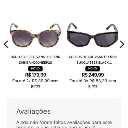
ÓCULOS DE SOL VANS RISE AND
ÓCULOS DE SOL VANS LEYDEN
SHINE VN000HEEP2S
SUNGLASSES BLACK
VN000T0CBLK
R$
179
,
99
R$
249
,
99
Em até
2
x
R$
89
,
99
sem
Em até
3
x
R$
83
,
33
sem
juros
juros
Avaliações
Ainda não foram feitas avaliações para este
produto, o que acha de deixar uma?