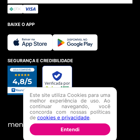
BAIXE O APP
SEGURANÇA E CREDIBILIDADE
Este site utiliza Cookies para uma
melhor experiência de uso. Ao
continuar navegando, você
concorda com nossas políticas
de
cookies e privacidade
.
Entendi