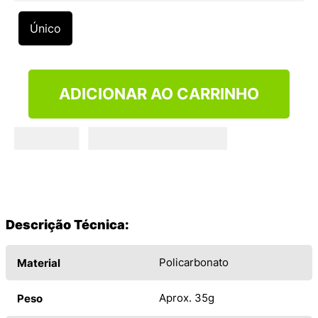
9
º
VEJA COUNTRY
Único
10
º
NEW 530
ADICIONAR AO CARRINHO
Descrição Técnica:
Policarbonato
Material
Aprox. 35g
Peso