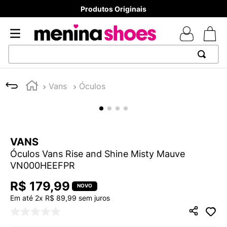
Produtos Originais
TERMOS MAIS BUSCADOS
Vans
Óculos
1
º
TÊNIS NEWS BALANCE 530
2
º
MELISSAS MINI BABY
3
º
NEW 9060
VANS
4
º
TÊNIS VEJA WHITE
Óculos Vans Rise and Shine Misty Mauve
5
º
ADIDAS
VN000HEEFPR
6
º
SAMBA
R$
179
,
99
7
º
MELISSA SLIDE
Em até
2
x
R$
89
,
99
sem juros
8
º
VANS TÊNIS VANS ULTRARANGE