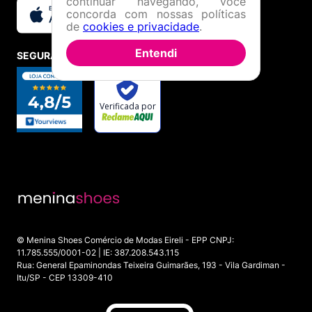
continuar navegando, você
concorda com nossas políticas
de
cookies e privacidade
.
Entendi
SEGURANÇA E CREDIBILIDADE
© Menina Shoes Comércio de Modas Eireli - EPP CNPJ:
11.785.555/0001-02 | IE: 387.208.543.115
Rua: General Epaminondas Teixeira Guimarães, 193 - Vila Gardiman -
Itu/SP - CEP 13309-410