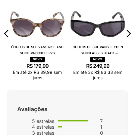
ÓCULOS DE SOL VANS RISE AND
ÓCULOS DE SOL VANS LEYDEN
SHINE VN000HEEP2S
SUNGLASSES BLACK
VN000T0CBLK
R$
179
,
99
R$
249
,
99
Em até
2
x
R$
89
,
99
sem
Em até
3
x
R$
83
,
33
sem
juros
juros
Avaliações
5
estrelas
7
4
estrelas
1
3
estrelas
0