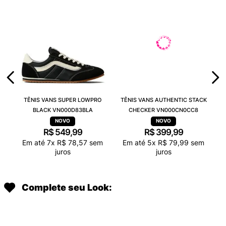
TÊNIS VANS SUPER LOWPRO
TÊNIS VANS AUTHENTIC STACK
BLACK VN000D83BLA
CHECKER VN000CN0CC8
R$
549
,
99
R$
399
,
99
Em até
7
x
R$
78
,
57
sem
Em até
5
x
R$
79
,
99
sem
juros
juros
Complete seu Look: