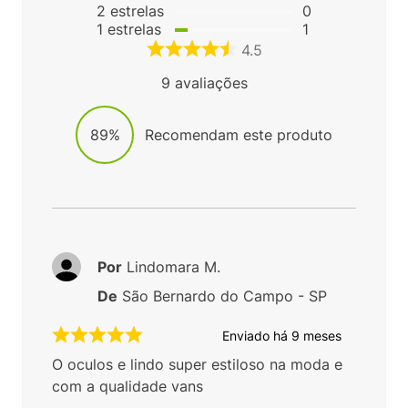
2
estrelas
0
1
estrelas
1
4.5
9
avaliações
89%
Recomendam este produto
Por
Lindomara M.
De
São Bernardo do Campo - SP
Enviado há
9 meses
O oculos e lindo super estiloso na moda e
com a qualidade vans