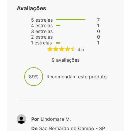
Avaliações
5
estrelas
7
4
estrelas
1
3
estrelas
0
2
estrelas
0
1
estrelas
1
4.5
9
avaliações
89%
Recomendam este produto
Por
Lindomara M.
De
São Bernardo do Campo - SP