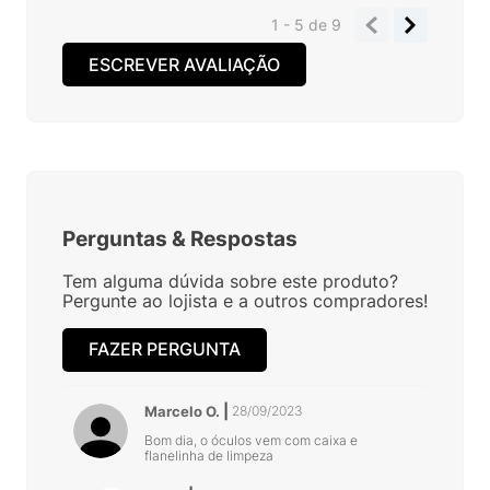
1 - 5
de
9
ESCREVER AVALIAÇÃO
Perguntas
&
Respostas
Tem alguma dúvida sobre este produto?
Pergunte ao lojista e a outros compradores!
FAZER PERGUNTA
Marcelo O.
28/09/2023
Bom dia, o óculos vem com caixa e
flanelinha de limpeza