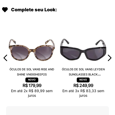
Complete seu Look:
ÓCULOS DE SOL VANS RISE AND
ÓCULOS DE SOL VANS LEYDEN
SHINE VN000HEEP2S
SUNGLASSES BLACK
VN000T0CBLK
R$
179
,
99
R$
249
,
99
Em até
2
x
R$
89
,
99
sem
Em até
3
x
R$
83
,
33
sem
juros
juros