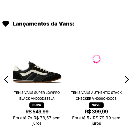
Lançamentos da Vans:
TÊNIS VANS SUPER LOWPRO
TÊNIS VANS AUTHENTIC STACK
BLACK VN000D83BLA
CHECKER VN000CN0CC8
R$
549
,
99
R$
399
,
99
Em até
7
x
R$
78
,
57
sem
Em até
5
x
R$
79
,
99
sem
juros
juros