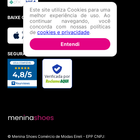
Este site utiliza Cookies para uma
melhor experiência de uso. Ao
BAIXE O APP
continuar navegando, você
concorda com nossas políticas
de
cookies e privacidade
.
Entendi
SEGURANÇA E CREDIBILIDADE
© Menina Shoes Comércio de Modas Eireli - EPP CNPJ: