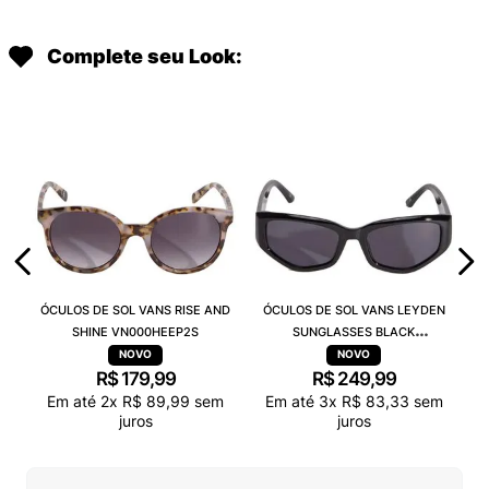
Complete seu Look:
ÓCULOS DE SOL VANS RISE AND
ÓCULOS DE SOL VANS LEYDEN
SHINE VN000HEEP2S
SUNGLASSES BLACK
VN000T0CBLK
R$
179
,
99
R$
249
,
99
Em até
2
x
R$
89
,
99
sem
Em até
3
x
R$
83
,
33
sem
juros
juros