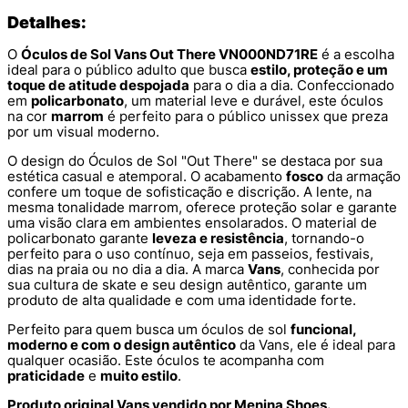
Detalhes:
O
Óculos de Sol Vans Out There VN000ND71RE
é a escolha
ideal para o público adulto que busca
estilo, proteção e um
toque de atitude despojada
para o dia a dia. Confeccionado
em
policarbonato
, um material leve e durável, este óculos
na cor
marrom
é perfeito para o público unissex que preza
por um visual moderno.
O design do Óculos de Sol "Out There" se destaca por sua
estética casual e atemporal. O acabamento
fosco
da armação
confere um toque de sofisticação e discrição. A lente, na
mesma tonalidade marrom, oferece proteção solar e garante
uma visão clara em ambientes ensolarados. O material de
policarbonato garante
leveza e resistência
, tornando-o
perfeito para o uso contínuo, seja em passeios, festivais,
dias na praia ou no dia a dia. A marca
Vans
, conhecida por
sua cultura de skate e seu design autêntico, garante um
produto de alta qualidade e com uma identidade forte.
Perfeito para quem busca um óculos de sol
funcional,
moderno e com o design autêntico
da Vans, ele é ideal para
qualquer ocasião. Este óculos te acompanha com
praticidade
e
muito estilo
.
Produto original Vans vendido por Menina Shoes.