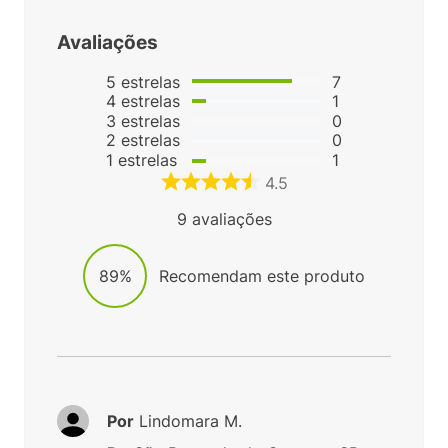
Avaliações
5
estrelas
7
4
estrelas
1
3
estrelas
0
2
estrelas
0
1
estrelas
1
4.5
9
avaliações
89%
Recomendam este produto
Por
Lindomara M.