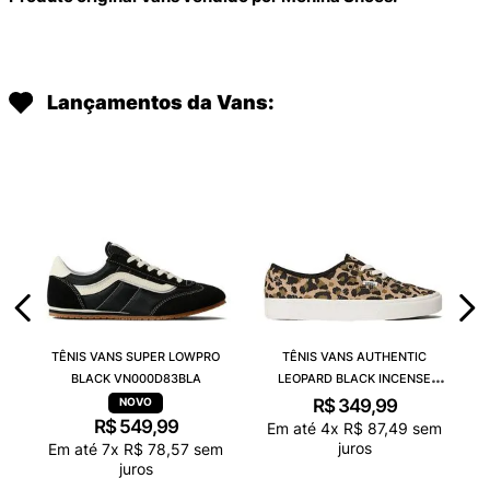
Lançamentos da Vans:
TÊNIS VANS SUPER LOWPRO
TÊNIS VANS AUTHENTIC
BLACK VN000D83BLA
LEOPARD BLACK INCENSE
VN000D6GGR4
R$
349
,
99
R$
549
,
99
Em até
4
x
R$
87
,
49
sem
juros
Em até
7
x
R$
78
,
57
sem
juros