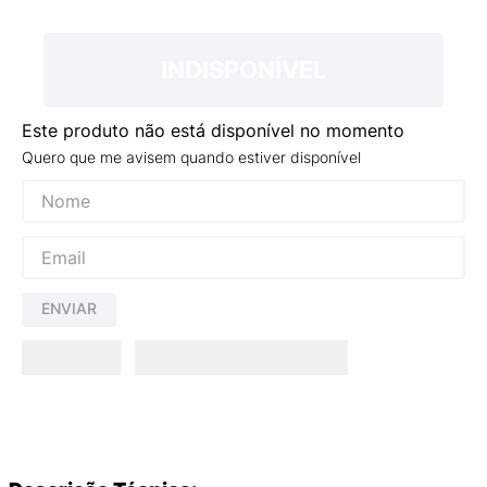
9
º
NEW 530
10
º
VANS TÊNIS VANS ULTRARANGE
INDISPONÍVEL
Este produto não está disponível no momento
Quero que me avisem quando estiver disponível
ENVIAR