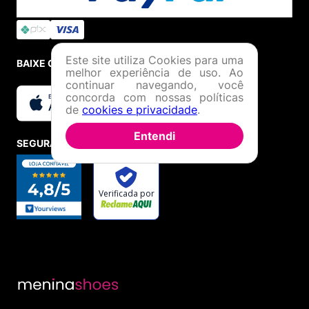
Este site utiliza Cookies para uma
BAIXE O APP
melhor experiência de uso. Ao
continuar navegando, você
concorda com nossas políticas
de
cookies e privacidade
.
Entendi
SEGURANÇA E CREDIBILIDADE