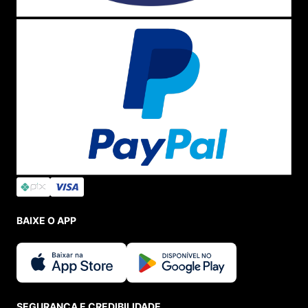
Isso faz com que comprar um
413
seja mais que apenas
a aquisição de um
tênis esportivo
que também pode ser
usado no
dia a dia
, mas sim um verdadeiro investimento
na mais alta qualidade
New Balance
e que irá durar por
muitos anos
ao seu lado, sem ficar com aspecto de
sapato
velho ou acabar rasgando facilmente.
Ele também é uma ótima opção para ser usado como
tenis de corrida
,
já que vem ainda com
solado
antiderrapante
e tecido em
Mesh
, que permite a
adequada respiração de seus pés e evita criação de
maus odores
enquanto você pratica sua tão amada
atividade física.
Sua
palmilha
é de EVA removível, facilitando a limpeza
adequada do modelo. Lembrando que na hora de
higienizar seus
sapatos
você precisa observar as
recomendações do
fabricante
para que não acabe
BAIXE O APP
prejudicando o modelo. Em nosso
blog
você encontra
dicas incríveis sobre
New Balance
e sobre como limpar
tênis
das mais diversas
marcas.
Até mesmo como
cuidar
do seu
Converse
ou
NB
.
Calma que não acabou, seu forro é confeccionado em
material têxtil
com acolchoamento no calcanhar, fazendo
com que seus pés não ficam cansados, pode usar o
NB
o
SEGURANÇA E CREDIBILIDADE