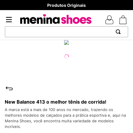
ginais
8x sem juros - Parcela m
TERMOS MAIS BUSCADOS
1
º
TÊNIS NEWS BALANCE 530
2
º
NEW 9060
3
º
TÊNIS VEJA WHITE
4
º
MELISSAS MINI BABY
5
º
ADIDAS
New Balance 413 o melhor tênis de corrida!
6
º
SAMBA
A marca está a mais de 100 anos no mercado, trazendo os
7
º
MELISSA SLIDE
melhores modelos de calçados para a prática esportiva e, aqui na
Menina Shoes, você encontra muita variedade de modelos
8
º
NEW 530
incríveis.