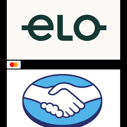
Balance 574,
New Balance 997
,
Roav Fusion
,
Fresh
Froam Roav
,
373
,
Arishi V3
e muitos outros são
campeões de procura e venda ao redor de todo o
mundo, fazendo a marca crescer mais a cada dia que
passa.
Os modelos, em geral, são muito
versáteis
, pois ficam
ótimos usando-os para trabalho, escola ou faculdade e
também combinam com passeios longos ou curtos. O
tênis preto
fica com uma jaqueta de coura para
looks
noturnos.
Já os
tênis coloridos
combinam,
perfeitamente, com ocasiões informais, onde você quer
mostrar todo seu estilo e
autenticidade
.
Tudo sobre o NB 413
O
tênis New Balance 413
é um modelo de tênis
masculino e feminino que combina com absolutamente
tudo e uma de suas principais características é o
conforto.
Ele conta com
pods de borracha
que ficam em
sua
sola
e são estrategicamente posicionais a fim de
garantir máxima
durabilidade
e
tração
ao modelo sem
que a sua
leveza
seja comprometida.