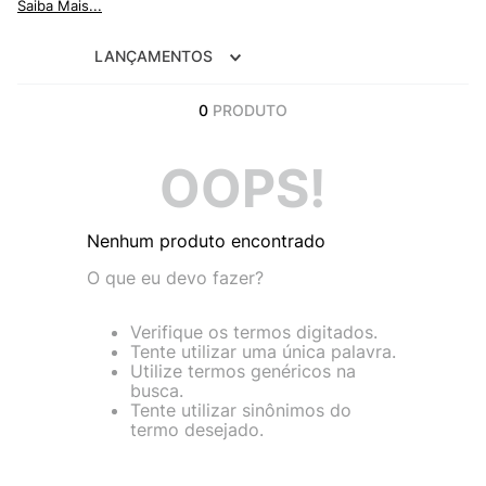
Saiba Mais...
9
º
VANS TÊNIS VANS ULTRARANGE
10
º
NEW BALANCE 204L
LANÇAMENTOS
0
PRODUTO
OOPS!
Nenhum produto encontrado
O que eu devo fazer?
Verifique os termos digitados.
Tente utilizar uma única palavra.
Utilize termos genéricos na
busca.
Tente utilizar sinônimos do
termo desejado.