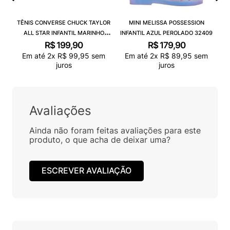
TÊNIS CONVERSE CHUCK TAYLOR
MINI MELISSA POSSESSION
ALL STAR INFANTIL MARINHO
INFANTIL AZUL PEROLADO 32409
CK00020003
R$
199
,
90
R$
179
,
90
Em até
2
x
R$
99
,
95
sem
Em até
2
x
R$
89
,
95
sem
juros
juros
Avaliações
Ainda não foram feitas avaliações para este
produto, o que acha de deixar uma?
ESCREVER AVALIAÇÃO