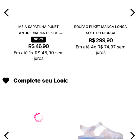
MEIA SAPATILHA PUKET
ROUPÃO PUKET MANGA LONGA
ANTIDERRAPANTE KIDS
SOFT TEEN ONÇA
CAPIVARA CHOCOLATE
R$
299
,
90
R$
46
,
90
Em até
4
x
R$
74
,
97
sem
juros
Em até
1
x
R$
46
,
90
sem
juros
Complete seu Look: