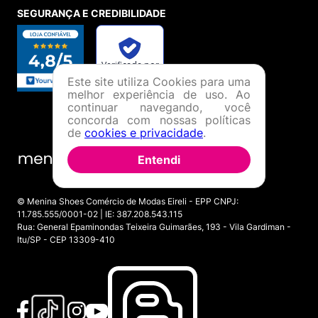
SEGURANÇA E CREDIBILIDADE
Este site utiliza Cookies para uma
melhor experiência de uso. Ao
continuar navegando, você
concorda com nossas políticas
de
cookies e privacidade
.
Entendi
© Menina Shoes Comércio de Modas Eireli - EPP CNPJ:
11.785.555/0001-02 | IE: 387.208.543.115
Rua: General Epaminondas Teixeira Guimarães, 193 - Vila Gardiman -
Itu/SP - CEP 13309-410