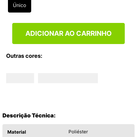
9
º
NEW 530
Único
10
º
VEJA COUNTRY
ADICIONAR AO CARRINHO
Outras cores:
Descrição Técnica:
Poliéster
Material