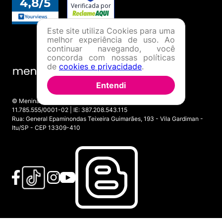
Este site utiliza Cookies para uma
melhor experiência de uso. Ao
continuar navegando, você
concorda com nossas políticas
de
cookies e privacidade
.
Entendi
© Menina Shoes Comércio de Modas Eireli - EPP CNPJ:
11.785.555/0001-02 | IE: 387.208.543.115
Rua: General Epaminondas Teixeira Guimarães, 193 - Vila Gardiman -
Itu/SP - CEP 13309-410