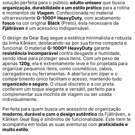
solução perfeita para o público
adulto unissex
que busca
organização, durabilidade e um estilo prático
para a rotina
e momentos de
Viagem
. Confeccionada no material
ultrarresistente
G-1000® HeavyDuty
, com acabamento
fosco
na cor original
Black
(Preto), esta necessaire da
Fjällräven
é um acessório indispensável.
O design da Gear Bag segue a estética minimalista e robusta
da linha Kånken, destacando-se por sua forma compacta e
funcional. O material
G-1000® HeavyDuty
garante
resistência incomparável
contra desgaste e humidade,
sendo ideal para proteger seus itens. Com um peso de
apenas
120g
, ela é extremamente leve e foi projetada para
organizar pequenos itens, como cosméticos, cabos,
carregadores ou ferramentas. A abertura em zíper e o
compartimento único facilitam o acesso, mantendo tudo
organizado e seguro
. O visual discreto e a cor preta
conferem um toque elegante e versátil, perfeito para
complementar sua mochila de viagem ou ser usada
individualmente.
Perfeita para quem busca um acessório de organização
moderno, durável e com o design autêntico
da Fjällräven, a
Kånken Gear Bag é sinônimo de funcionalidade. Este item te
acompanha em todas as suas aventuras com
praticidade e
muito estilo
.