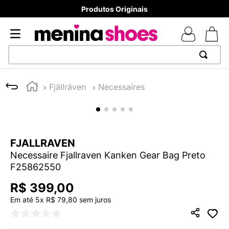
Produtos Originais
TERMOS MAIS BUSCADOS
Fjällräven
Necessaires
1
º
TÊNIS NEWS BALANCE 530
2
º
NEW 9060
3
º
MELISSAS MINI BABY
FJALLRAVEN
4
º
TÊNIS VEJA WHITE
Necessaire Fjallraven Kanken Gear Bag Preto
5
º
ADIDAS
F25862550
6
º
SAMBA
R$
399
,
00
7
º
MELISSA SLIDE
Em até
5
x
R$
79
,
80
sem juros
8
º
NEW BALANCE 204L