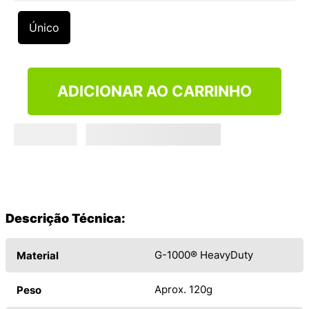
9
º
NEW 530
Único
10
º
VANS TÊNIS VANS ULTRARANGE
ADICIONAR AO CARRINHO
Descrição Técnica:
G-1000® HeavyDuty
Material
Aprox. 120g
Peso