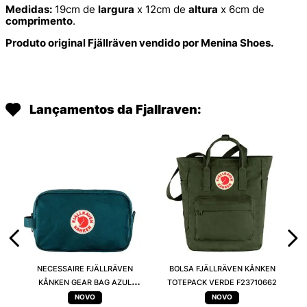
Medidas:
19cm de
largura
x 12cm de
altura
x 6cm de
comprimento
.
Produto original Fjällräven vendido por Menina Shoes.
Lançamentos da Fjallraven:
NECESSAIRE FJÄLLRÄVEN
BOLSA FJÄLLRÄVEN KÅNKEN
KÅNKEN GEAR BAG AZUL
TOTEPACK VERDE F23710662
F25862560