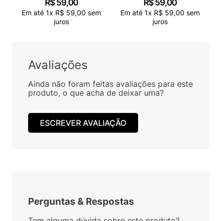
R$
59
,
00
R$
59
,
00
Em até
1
x
R$
59
,
00
sem
Em até
1
x
R$
59
,
00
sem
juros
juros
Avaliações
Ainda não foram feitas avaliações para este
produto, o que acha de deixar uma?
ESCREVER AVALIAÇÃO
Perguntas
&
Respostas
Tem alguma dúvida sobre este produto?