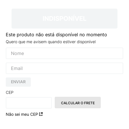
9
º
VANS TÊNIS VANS ULTRARANGE
10
º
NEW BALANCE 204L
INDISPONÍVEL
Este produto não está disponível no momento
Quero que me avisem quando estiver disponível
ENVIAR
CEP
CALCULAR O FRETE
Não sei meu CEP