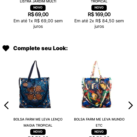
LISTRA JARDIM MULTI
TROPICAL
R$
69
,
00
R$
169
,
00
Em até
1
x
R$
69
,
00
sem
Em até
2
x
R$
84
,
50
sem
juros
juros
Complete seu Look:
BOLSA FARM ME LEVA LENÇO
BOLSA FARM ME LEVA MUNDO
MAGIA TROPICAL
ETC