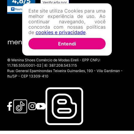
Este site utiliza Cookies para uma
melhor experiência de uso. Ao
continuar navegando, você
concorda com nossas políticas
de
cookies e privacidade
.
Entendi
© Menina Shoes Comércio de Modas Eireli - EPP CNPJ:
11.785.555/0001-02 | IE: 387.208.543.115
Rua: General Epaminondas Teixeira Guimarães, 193 - Vila Gardiman -
Itu/SP - CEP 13309-410