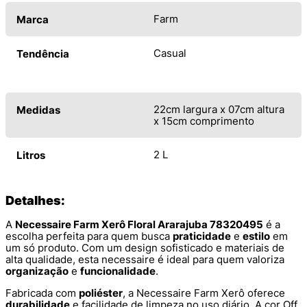
Farm
Marca
Casual
Tendência
22cm largura x 07cm altura
Medidas
x 15cm comprimento
2 L
Litros
Detalhes:
A
Necessaire Farm Xerô Floral Ararajuba 78320495
é a
escolha perfeita para quem busca
praticidade
e
estilo
em
um só produto. Com um design sofisticado e materiais de
alta qualidade, esta necessaire é ideal para quem valoriza
organização
e
funcionalidade
.
Fabricada com
poliéster
, a Necessaire Farm Xerô oferece
durabilidade
e facilidade de limpeza no uso diário. A cor Off