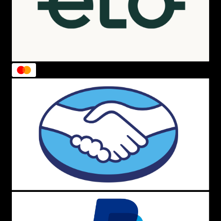
Política de Troca
Política de Entrega
Lojas Físicas
Programa de Fidelidade
Blog
VOCÊ
Cadastre-se
Minha Conta
Meus Pedidos
Trocas e Devoluções
AJUDA
Como Comprar
Formas de Pagamento
Política de Troca
Dúvidas Frequentes
ATENDIMENTO
(11) 4380-6061