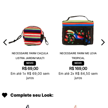
NECESSAIRE FARM CAÇULA
NECESSAIRE FARM ME LEVA
LISTRA JARDIM MULTI
TROPICAL
R$
69
,
00
R$
169
,
00
Em até
1
x
R$
69
,
00
sem
Em até
2
x
R$
84
,
50
sem
juros
juros
Complete seu Look: