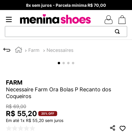
8x sem juros - Parcela mínima R$ 70,00
TERMOS MAIS BUSCADOS
Farm
Necessaires
1
º
TÊNIS NEWS BALANCE 530
2
º
NEW 9060
3
º
TÊNIS VEJA WHITE
FARM
4
º
MELISSAS MINI BABY
Necessaire Farm Ora Bolas P Recanto dos
5
º
ADIDAS
Coqueiros
6
º
SAMBA
R$
69
,
00
R$
55
,
20
7
º
MELISSA SLIDE
20%
OFF
Em até
1
x
R$
55
,
20
sem juros
8
º
NEW 530