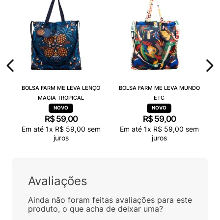
BOLSA FARM ME LEVA LENÇO
BOLSA FARM ME LEVA MUNDO
MAGIA TROPICAL
ETC
R$
59
,
00
R$
59
,
00
Em até
1
x
R$
59
,
00
sem
Em até
1
x
R$
59
,
00
sem
juros
juros
Avaliações
Ainda não foram feitas avaliações para este
produto, o que acha de deixar uma?