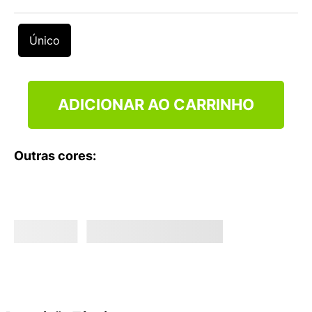
9
º
VANS TÊNIS VANS ULTRARANGE
10
º
NEW BALANCE 204L
Único
ADICIONAR AO CARRINHO
Outras cores: