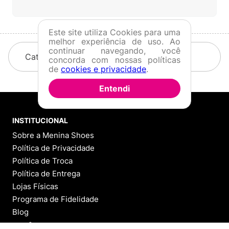
Este site utiliza Cookies para uma
melhor experiência de uso. Ao
continuar navegando, você
Categorias
concorda com nossas políticas
de
cookies e privacidade
.
Entendi
INSTITUCIONAL
Sobre a Menina Shoes
Política de Privacidade
Política de Troca
Política de Entrega
Lojas Físicas
Programa de Fidelidade
Blog
VOCÊ