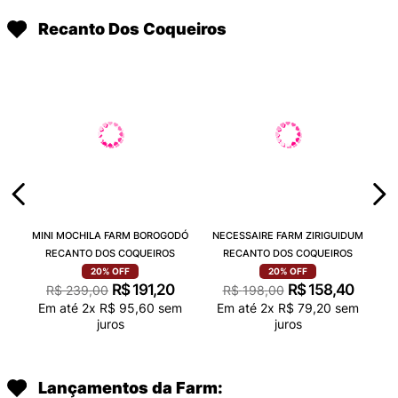
Recanto Dos Coqueiros
MINI MOCHILA FARM BOROGODÓ
NECESSAIRE FARM ZIRIGUIDUM
RECANTO DOS COQUEIROS
RECANTO DOS COQUEIROS
20%
OFF
20%
OFF
R$
191
,
20
R$
158
,
40
R$
239
,
00
R$
198
,
00
Em até
2
x
R$
95
,
60
sem
Em até
2
x
R$
79
,
20
sem
juros
juros
Lançamentos da Farm: