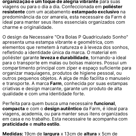
organização e um toque de alegria vibrante
para suas
viagens ou para o dia a dia. Confeccionada em
poliéster
resistente
com um acabamento
estampado exclusivo
na
predominância da cor amarela, esta necessaire da Farm é
ideal para manter seus itens essenciais organizados com
charme e originalidade.
O design da Necessaire "Ora Bolas P Quadriculado Sonho"
apresenta uma estampa vibrante e geométrica, com
elementos que remetem à natureza e à leveza dos sonhos,
refletindo a identidade única da marca. O material em
poliéster garante
leveza e durabilidade
, tornando-a ideal
para o transporte em malas ou bolsas maiores. Possui um
compartimento principal com zíper e espaço suficiente para
organizar maquiagens, produtos de higiene pessoal, ou
outros pequenos objetos. A alça de mão facilita o manuseio
e transporte. A marca
Farm
, conhecida por suas estampas
criativas e design marcante, garante um produto de alta
qualidade e com uma identidade forte.
Perfeita para quem busca uma necessaire
funcional
,
compacta
e com o
design autêntico
da Farm, é ideal para
viagens, academia, ou para manter seus itens organizados
em casa e no trabalho. Esta necessaire te acompanha com
praticidade
e
muito estilo
.
Medidas:
19cm de
largura
x 13cm de
altura
x 5cm de