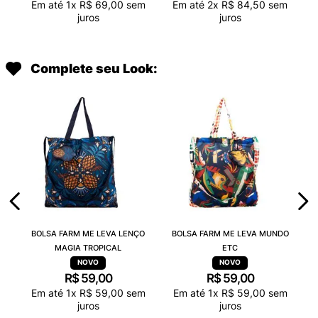
Em até
1
x
R$
69
,
00
sem
Em até
2
x
R$
84
,
50
sem
juros
juros
Complete seu Look:
BOLSA FARM ME LEVA LENÇO
BOLSA FARM ME LEVA MUNDO
MAGIA TROPICAL
ETC
R$
59
,
00
R$
59
,
00
Em até
1
x
R$
59
,
00
sem
Em até
1
x
R$
59
,
00
sem
juros
juros