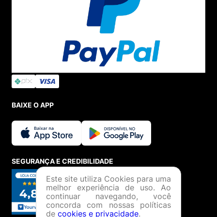
BAIXE O APP
SEGURANÇA E CREDIBILIDADE
Este site utiliza Cookies para uma
melhor experiência de uso. Ao
continuar navegando, você
concorda com nossas políticas
de
cookies e privacidade
.