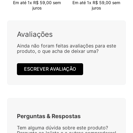
Em até
1
x
R$
59
,
00
sem
Em até
1
x
R$
59
,
00
sem
juros
juros
Avaliações
Ainda não foram feitas avaliações para este
produto, o que acha de deixar uma?
ESCREVER AVALIAÇÃO
Perguntas
&
Respostas
Tem alguma dúvida sobre este produto?
Pergunte ao lojista e a outros compradores!