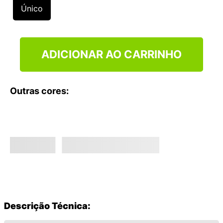
9
º
VANS TÊNIS VANS ULTRARANGE
Único
10
º
NEW BALANCE 204L
ADICIONAR AO CARRINHO
Outras cores:
Descrição Técnica: