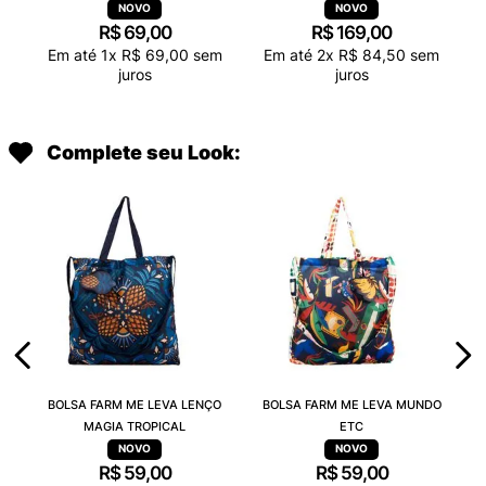
R$
69
,
00
R$
169
,
00
Em até
1
x
R$
69
,
00
sem
Em até
2
x
R$
84
,
50
sem
juros
juros
Complete seu Look:
BOLSA FARM ME LEVA LENÇO
BOLSA FARM ME LEVA MUNDO
MAGIA TROPICAL
ETC
R$
59
,
00
R$
59
,
00