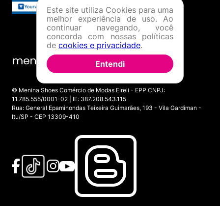
Este site utiliza Cookies para uma
melhor experiência de uso. Ao
continuar navegando, você
concorda com nossas políticas
de
cookies e privacidade
.
Entendi
© Menina Shoes Comércio de Modas Eireli - EPP CNPJ:
11.785.555/0001-02 | IE: 387.208.543.115
Rua: General Epaminondas Teixeira Guimarães, 193 - Vila Gardiman -
Itu/SP - CEP 13309-410