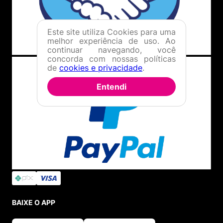
Este site utiliza Cookies para uma
melhor experiência de uso. Ao
continuar navegando, você
concorda com nossas políticas
de
cookies e privacidade
.
Entendi
BAIXE O APP