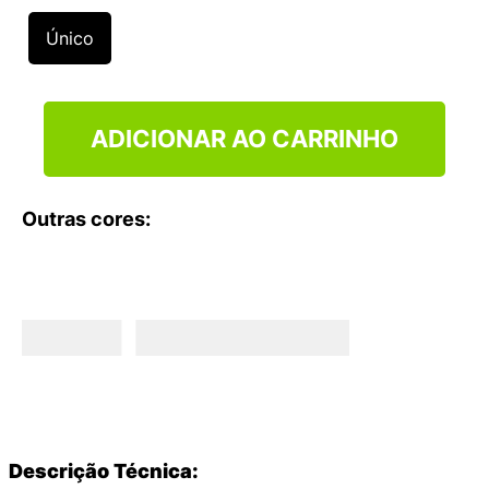
9
º
NEW 530
Único
10
º
VEJA COUNTRY
ADICIONAR AO CARRINHO
Outras cores:
Descrição Técnica: