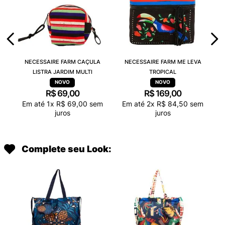
NECESSAIRE FARM CAÇULA
NECESSAIRE FARM ME LEVA
LISTRA JARDIM MULTI
TROPICAL
R$
69
,
00
R$
169
,
00
Em até
1
x
R$
69
,
00
sem
Em até
2
x
R$
84
,
50
sem
juros
juros
Complete seu Look: