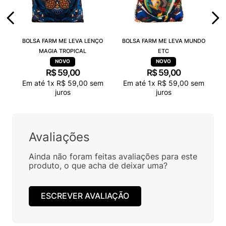
BOLSA FARM ME LEVA LENÇO
BOLSA FARM ME LEVA MUNDO
MAGIA TROPICAL
ETC
R$
59
,
00
R$
59
,
00
Em até
1
x
R$
59
,
00
sem
Em até
1
x
R$
59
,
00
sem
juros
juros
Avaliações
Ainda não foram feitas avaliações para este
produto, o que acha de deixar uma?
ESCREVER AVALIAÇÃO