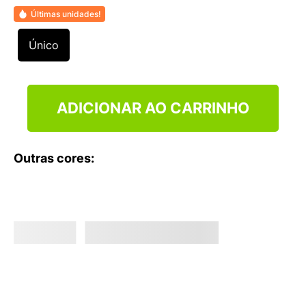
9
º
VEJA COUNTRY
Últimas unidades!
10
º
NEW 530
Único
ADICIONAR AO CARRINHO
Outras cores: