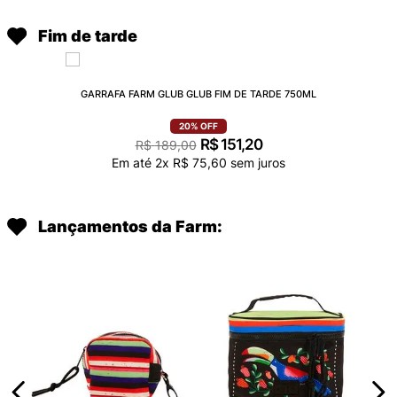
Fim de tarde
GARRAFA FARM GLUB GLUB FIM DE TARDE 750ML
20%
OFF
R$
151
,
20
R$
189
,
00
Em até
2
x
R$
75
,
60
sem juros
Lançamentos da Farm: