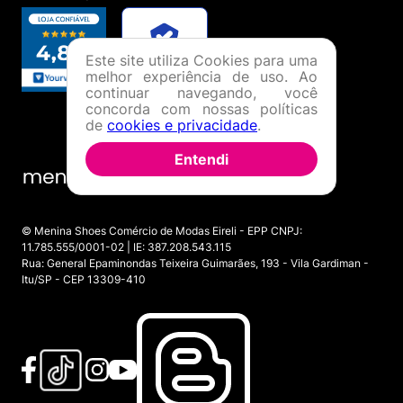
Este site utiliza Cookies para uma
melhor experiência de uso. Ao
continuar navegando, você
concorda com nossas políticas
de
cookies e privacidade
.
Entendi
© Menina Shoes Comércio de Modas Eireli - EPP CNPJ:
11.785.555/0001-02 | IE: 387.208.543.115
Rua: General Epaminondas Teixeira Guimarães, 193 - Vila Gardiman -
Itu/SP - CEP 13309-410