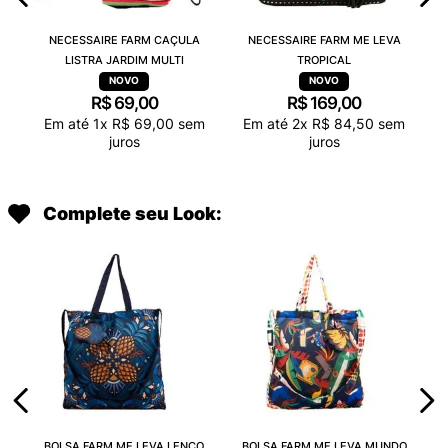
NECESSAIRE FARM CAÇULA
NECESSAIRE FARM ME LEVA
LISTRA JARDIM MULTI
TROPICAL
R$
69
,
00
R$
169
,
00
Em até
1
x
R$
69
,
00
sem
Em até
2
x
R$
84
,
50
sem
juros
juros
Complete seu Look:
BOLSA FARM ME LEVA LENÇO
BOLSA FARM ME LEVA MUNDO