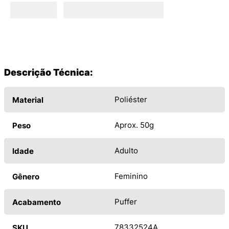
Descrição Técnica:
Poliéster
Material
Aprox. 50g
Peso
Adulto
Idade
Feminino
Gênero
Puffer
Acabamento
78332524A
SKU