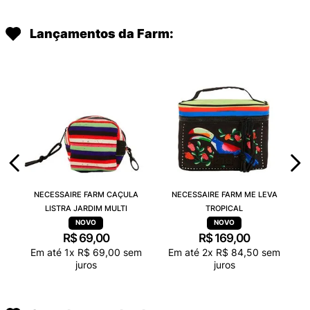
Lançamentos da Farm:
NECESSAIRE FARM CAÇULA
NECESSAIRE FARM ME LEVA
LISTRA JARDIM MULTI
TROPICAL
R$
69
,
00
R$
169
,
00
Em até
1
x
R$
69
,
00
sem
Em até
2
x
R$
84
,
50
sem
juros
juros