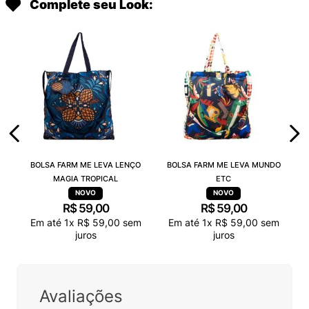
Complete seu Look:
BOLSA FARM ME LEVA LENÇO
BOLSA FARM ME LEVA MUNDO
MAGIA TROPICAL
ETC
R$
59
,
00
R$
59
,
00
Em até
1
x
R$
59
,
00
sem
Em até
1
x
R$
59
,
00
sem
juros
juros
Avaliações