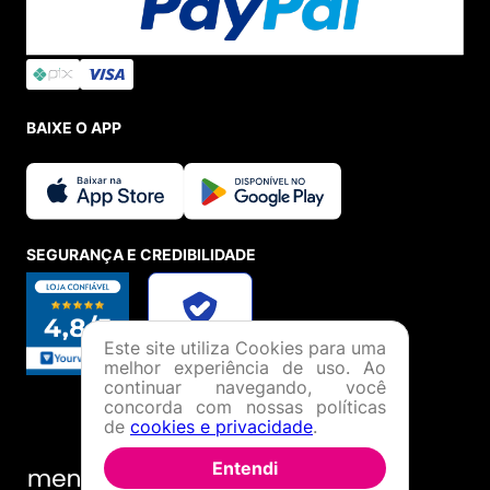
BAIXE O APP
SEGURANÇA E CREDIBILIDADE
Este site utiliza Cookies para uma
melhor experiência de uso. Ao
continuar navegando, você
concorda com nossas políticas
de
cookies e privacidade
.
Entendi