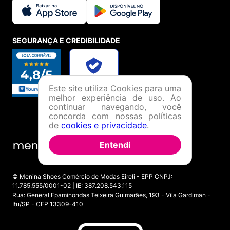
SEGURANÇA E CREDIBILIDADE
Este site utiliza Cookies para uma
melhor experiência de uso. Ao
continuar navegando, você
concorda com nossas políticas
de
cookies e privacidade
.
Entendi
© Menina Shoes Comércio de Modas Eireli - EPP CNPJ:
11.785.555/0001-02 | IE: 387.208.543.115
Rua: General Epaminondas Teixeira Guimarães, 193 - Vila Gardiman -
Itu/SP - CEP 13309-410