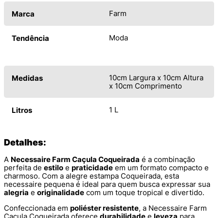
Farm
Marca
Moda
Tendência
10cm Largura x 10cm Altura
Medidas
x 10cm Comprimento
1 L
Litros
Detalhes:
A
Necessaire Farm Caçula Coqueirada
é a combinação
perfeita de
estilo
e
praticidade
em um formato compacto e
charmoso. Com a alegre estampa Coqueirada, esta
necessaire pequena é ideal para quem busca expressar sua
alegria
e
originalidade
com um toque tropical e divertido.
Confeccionada em
poliéster resistente
, a Necessaire Farm
Caçula Coqueirada oferece
durabilidade
e
leveza
para