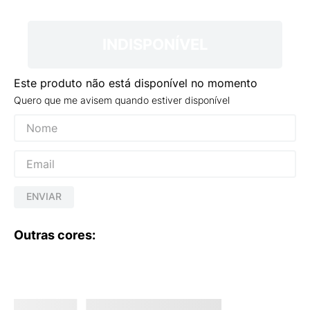
9
º
VANS TÊNIS VANS ULTRARANGE
10
º
NEW 530
INDISPONÍVEL
Este produto não está disponível no momento
Quero que me avisem quando estiver disponível
ENVIAR
Outras cores: