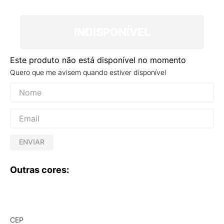
9
º
VANS TÊNIS VANS ULTRARANGE
10
º
NEW BALANCE 204L
INDISPONÍVEL
Este produto não está disponível no momento
Quero que me avisem quando estiver disponível
ENVIAR
Outras cores:
CEP