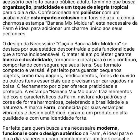
acessório perfeito para o público adulto feminino que busca
organização, praticidade e um toque de alegria tropical
para o dia a dia. Confeccionada em
poliéster
com um
acabamento
estampado exclusivo
em tons de azul e com a
charmosa estampa "Banana Mix Moldura", esta necessaire da
Farm é ideal para adicionar um charme único aos seus
pertences.
O design da Necessaire "Caçula Banana Mix Moldura" se
destaca por sua estética descontraída e pela funcionalidade
que a torna indispensável. O material em poliéster garante
leveza e durabilidade
, tornando-a ideal para o uso contínuo,
comportando com segurança seus itens. Seu formato
compacto e versátil é perfeito para guardar pequenos
objetos, como maquiagens, medicamentos, fones de ouvido
ou outros itens essenciais que precisam ser carregados na
bolsa. O fechamento por zíper oferece praticidade e
proteção. A estampa "Banana Mix Moldura" traz elementos
lúdicos e característicos da Farm, misturando padrões e
cores de forma harmoniosa, celebrando a brasilidade e a
natureza. A marca
Farm
, conhecida por suas estampas
vibrantes e design autêntico, garante um produto de alta
qualidade e com uma identidade forte.
Perfeita para quem busca uma necessaire
moderna,
funcional e com o design autêntico
da Farm, é ideal para o
dia a dia, viagens ou para complementar um look casual e