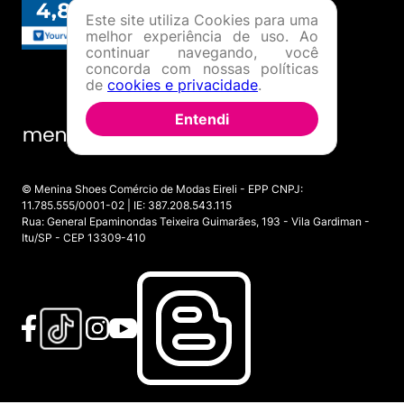
Este site utiliza Cookies para uma
melhor experiência de uso. Ao
continuar navegando, você
concorda com nossas políticas
de
cookies e privacidade
.
Entendi
© Menina Shoes Comércio de Modas Eireli - EPP CNPJ:
11.785.555/0001-02 | IE: 387.208.543.115
Rua: General Epaminondas Teixeira Guimarães, 193 - Vila Gardiman -
Itu/SP - CEP 13309-410