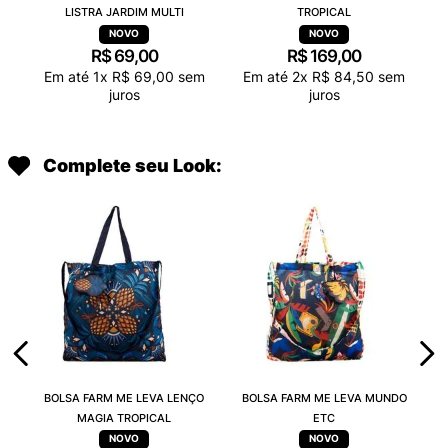
LISTRA JARDIM MULTI
TROPICAL
R$
69
,
00
R$
169
,
00
Em até
1
x
R$
69
,
00
sem
Em até
2
x
R$
84
,
50
sem
juros
juros
Complete seu Look:
BOLSA FARM ME LEVA LENÇO
BOLSA FARM ME LEVA MUNDO
MAGIA TROPICAL
ETC