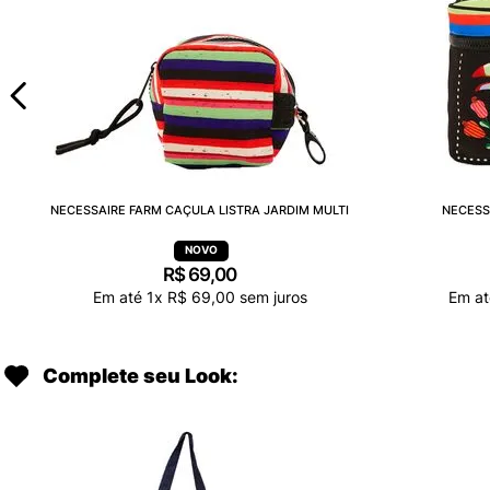
NECESSAIRE FARM CAÇULA LISTRA JARDIM MULTI
NECESS
R$
69
,
00
Em até
1
x
R$
69
,
00
sem juros
Em a
Complete seu Look: