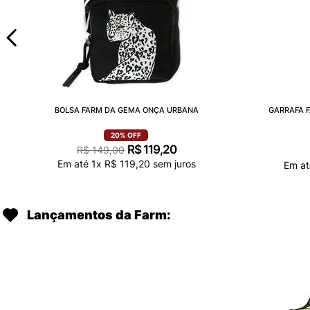
BOLSA FARM DA GEMA ONÇA URBANA
GARRAFA F
20%
OFF
R$
119
,
20
R$
149
,
00
Em até
1
x
R$
119
,
20
sem juros
Em a
Lançamentos da Farm: