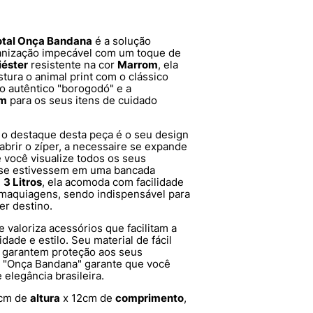
otal Onça Bandana
é a solução
ganização impecável com um toque de
iéster
resistente na cor
Marrom
, ela
tura o animal print com o clássico
o autêntico "borogodó" e a
rm
para os seus itens de cuidado
, o destaque desta peça é o seu design
 abrir o zíper, a necessaire se expande
você visualize todos os seus
 se estivessem em uma bancada
e
3 Litros
, ela acomoda com facilidade
 maquiagens, sendo indispensável para
er destino.
 valoriza acessórios que facilitam a
idade e estilo. Seu material de fácil
 garantem proteção aos seus
 "Onça Bandana" garante que você
 elegância brasileira.
1cm de
altura
x 12cm de
comprimento
,