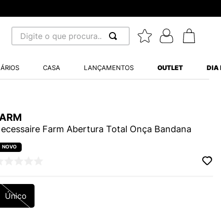
Digite o que procura...
 BUSCADOS
ÁRIOS
CASA
LANÇAMENTOS
OUTLET
DIA
S BALANCE 530
A WHITE
FARM
MINI BABY
ecessaire Farm Abertura Total Onça Bandana
LIDE
Único
S VANS ULTRARANGE