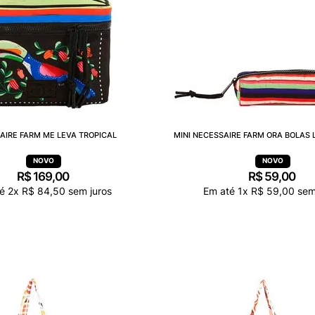
AIRE FARM ME LEVA TROPICAL
MINI NECESSAIRE FARM ORA BOLAS 
R$
169
,
00
R$
59
,
00
té
2
x
R$
84
,
50
sem juros
Em até
1
x
R$
59
,
00
sem