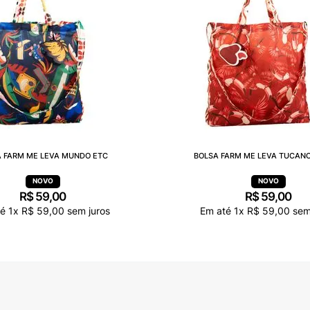
 FARM ME LEVA MUNDO ETC
BOLSA FARM ME LEVA TUCANO
R$
59
,
00
R$
59
,
00
té
1
x
R$
59
,
00
sem juros
Em até
1
x
R$
59
,
00
sem