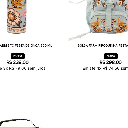
ARM ETC FESTA DE ONÇA 850 ML
BOLSA FARM PIPOQUINHA FEST
R$
239
,
00
R$
298
,
00
té
3
x
R$
79
,
66
sem juros
Em até
4
x
R$
74
,
50
sem