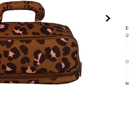
10
º
NEW BALA
E
Q
C
N