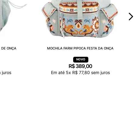
A DE ONÇA
MOCHILA FARM PIPOCA FESTA DA ONÇA
R$
389
,
00
 juros
Em até
5
x
R$
77
,
80
sem juros