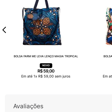
BOLSA FARM ME LEVA LENÇO MAGIA TROPICAL
BOLSA
R$
59
,
00
Em até
1
x
R$
59
,
00
sem juros
Em a
Avaliações