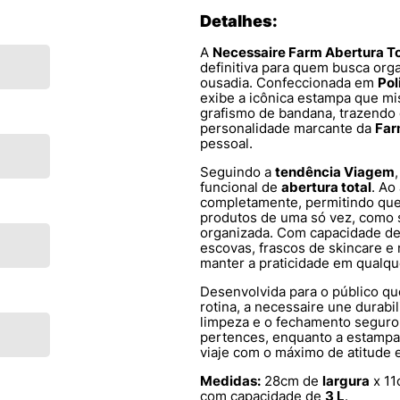
Detalhes:
A
Necessaire Farm Abertura T
definitiva para quem busca or
ousadia. Confeccionada em
Pol
exibe a icônica estampa que mis
grafismo de bandana, trazendo 
personalidade marcante da
Fa
pessoal.
Seguindo a
tendência Viagem
funcional de
abertura total
. Ao
completamente, permitindo que 
produtos de uma só vez, como
organizada. Com capacidade d
escovas, frascos de skincare e
manter a praticidade em qualqu
Desenvolvida para o público que
rotina, a necessaire une durabil
limpeza e o fechamento seguro
pertences, enquanto a estampa
viaje com o máximo de atitude e
Medidas:
28cm de
largura
x 1
com capacidade de
3 L
.