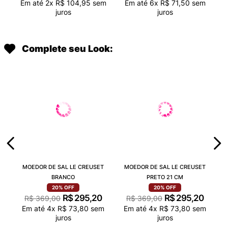
Em até
2
x
R$
104
,
95
sem
Em até
6
x
R$
71
,
50
sem
juros
juros
Complete seu Look:
MOEDOR DE SAL LE CREUSET
MOEDOR DE SAL LE CREUSET
BRANCO
PRETO 21 CM
20%
OFF
20%
OFF
R$
295
,
20
R$
295
,
20
R$
369
,
00
R$
369
,
00
Em até
4
x
R$
73
,
80
sem
Em até
4
x
R$
73
,
80
sem
juros
juros