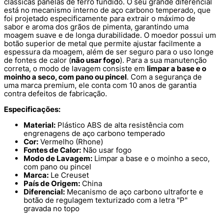
clássicas panelas de ferro fundido. O seu grande diferencial
está no mecanismo interno de aço carbono temperado, que
foi projetado especificamente para extrair o máximo de
sabor e aroma dos grãos de pimenta, garantindo uma
moagem suave e de longa durabilidade. O moedor possui um
botão superior de metal que permite ajustar facilmente a
espessura da moagem, além de ser seguro para o uso longe
de fontes de calor (
não usar fogo
). Para a sua manutenção
correta, o modo de lavagem consiste em
limpar a base e o
moinho a seco, com pano ou pincel
. Com a segurança de
uma marca premium, ele conta com 10 anos de garantia
contra defeitos de fabricação.
Especificações:
Material:
Plástico ABS de alta resistência com
engrenagens de aço carbono temperado
Cor:
Vermelho (Rhone)
Fontes de Calor:
Não usar fogo
Modo de Lavagem:
Limpar a base e o moinho a seco,
com pano ou pincel
Marca:
Le Creuset
País de Origem:
China
Diferencial:
Mecanismo de aço carbono ultraforte e
botão de regulagem texturizado com a letra "P"
gravada no topo