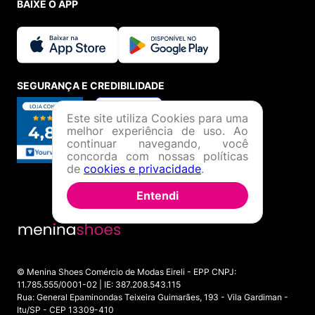
BAIXE O APP
SEGURANÇA E CREDIBILIDADE
Este site utiliza Cookies para uma
melhor experiência de uso. Ao
continuar navegando, você
concorda com nossas políticas
de
cookies e privacidade
.
Entendi
© Menina Shoes Comércio de Modas Eireli - EPP CNPJ:
11.785.555/0001-02 | IE: 387.208.543.115
Rua: General Epaminondas Teixeira Guimarães, 193 - Vila Gardiman -
Itu/SP - CEP 13309-410