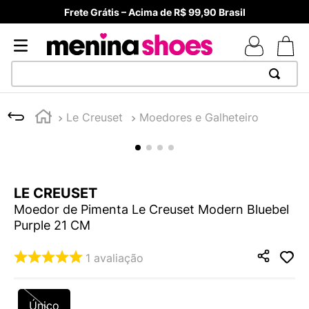
Frete Grátis – Acima de R$ 99,90 Brasil
TERMOS MAIS BUSCADOS
Le Creuset
Moedores e Galheteiro
1
º
TÊNIS NEWS BALANCE 530
2
º
NEW 9060
3
º
MELISSAS MINI BABY
LE CREUSET
4
º
TÊNIS VEJA WHITE
Moedor de Pimenta Le Creuset Modern Bluebel
5
º
ADIDAS
Purple 21 CM
6
º
SAMBA
1
avaliação
7
º
MELISSA SLIDE
8
º
NEW BALANCE 204L
Único