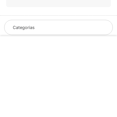
Categorias
INDISPONÍVEL
INSTITUCIONAL
Sobre a Menina Shoes
Política de Privacidade
Política de Troca
Política de Entrega
Lojas Físicas
Programa de Fidelidade
Blog
VOCÊ