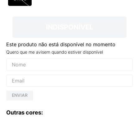
9
º
NEW 530
10
º
VANS TÊNIS VANS ULTRARANGE
INDISPONÍVEL
Este produto não está disponível no momento
Quero que me avisem quando estiver disponível
ENVIAR
Outras cores: