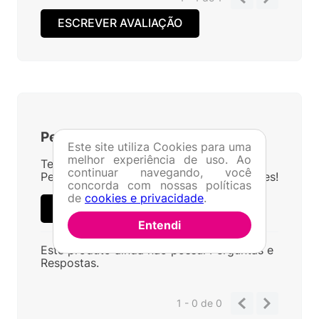
ESCREVER AVALIAÇÃO
Perguntas
&
Respostas
Este site utiliza Cookies para uma
melhor experiência de uso. Ao
Tem alguma dúvida sobre este produto?
continuar navegando, você
Pergunte ao lojista e a outros compradores!
concorda com nossas políticas
de
cookies e privacidade
.
FAZER PERGUNTA
Entendi
Este produto ainda não possui Perguntas e
Respostas.
1 - 0
de
0