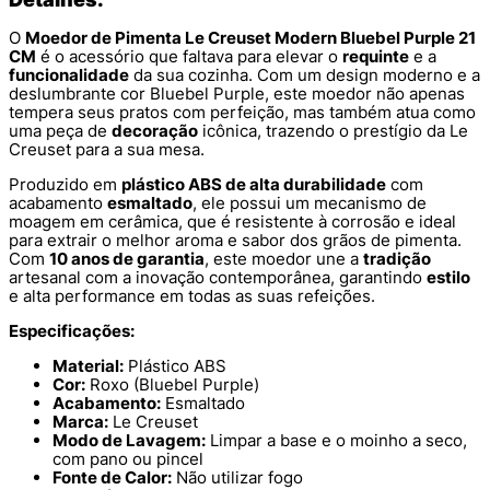
O
Moedor de Pimenta Le Creuset Modern Bluebel Purple 21
CM
é o acessório que faltava para elevar o
requinte
e a
funcionalidade
da sua cozinha. Com um design moderno e a
deslumbrante cor Bluebel Purple, este moedor não apenas
tempera seus pratos com perfeição, mas também atua como
uma peça de
decoração
icônica, trazendo o prestígio da Le
Creuset para a sua mesa.
Produzido em
plástico ABS de alta durabilidade
com
acabamento
esmaltado
, ele possui um mecanismo de
moagem em cerâmica, que é resistente à corrosão e ideal
para extrair o melhor aroma e sabor dos grãos de pimenta.
Com
10 anos de garantia
, este moedor une a
tradição
artesanal com a inovação contemporânea, garantindo
estilo
e alta performance em todas as suas refeições.
Especificações:
Material:
Plástico ABS
Cor:
Roxo (Bluebel Purple)
Acabamento:
Esmaltado
Marca:
Le Creuset
Modo de Lavagem:
Limpar a base e o moinho a seco,
com pano ou pincel
Fonte de Calor:
Não utilizar fogo