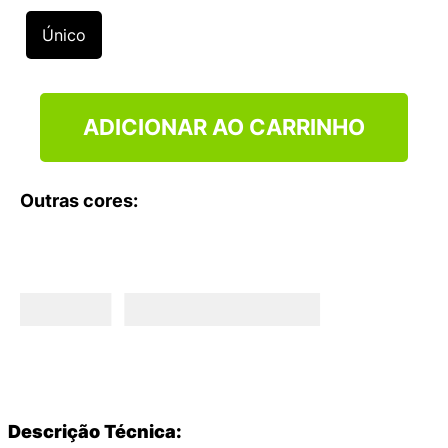
9
º
NEW 530
Único
10
º
VEJA COUNTRY
ADICIONAR AO CARRINHO
Outras cores:
Descrição Técnica: