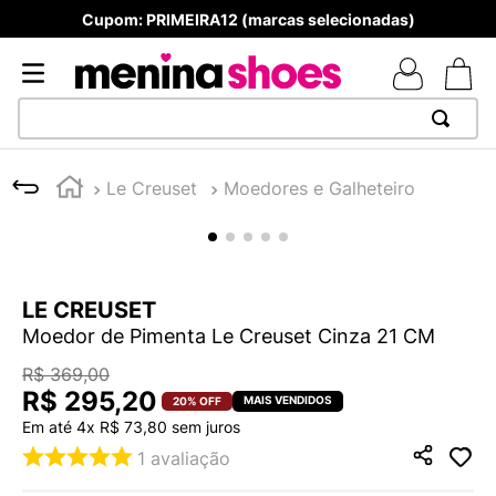
Cupom: PRIMEIRA12 (marcas selecionadas)
TERMOS MAIS BUSCADOS
Le Creuset
Moedores e Galheteiro
1
º
TÊNIS NEWS BALANCE 530
2
º
MELISSAS MINI BABY
3
º
TÊNIS VEJA WHITE
LE CREUSET
4
º
NEW 9060
Moedor de Pimenta Le Creuset Cinza 21 CM
5
º
ADIDAS
R$
369
,
00
6
º
SAMBA
R$
295
,
20
20%
OFF
Em até
4
x
R$
73
,
80
sem juros
7
º
MELISSA SLIDE
1
avaliação
8
º
VANS TÊNIS VANS ULTRARANGE