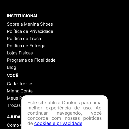
INSTITUCIONAL
Sobre a Menina Shoes
Política de Privacidade
Política de Troca
Política de Entrega
Lojas Físicas
Programa de Fidelidade
Blog
VOCÊ
Cadastre-se
Minha Conta
Meus Pedidos
Este site utiliza Cookies para uma
Trocas e Devoluções
melhor experiência de uso. Ao
continuar navegando, você
AJUDA
concorda com nossas políticas
de
cookies e privacidade
.
Como Comprar