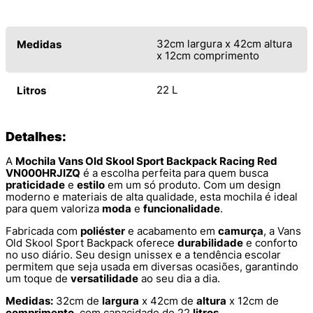
32cm largura x 42cm altura
Medidas
x 12cm comprimento
22 L
Litros
Detalhes:
A
Mochila Vans Old Skool Sport Backpack Racing Red
VN000HRJIZQ
é a escolha perfeita para quem busca
praticidade
e
estilo
em um só produto. Com um design
moderno e materiais de alta qualidade, esta mochila é ideal
para quem valoriza
moda
e
funcionalidade
.
Fabricada com
poliéster
e acabamento em
camurça
, a Vans
Old Skool Sport Backpack oferece
durabilidade
e conforto
no uso diário. Seu design unissex e a tendência escolar
permitem que seja usada em diversas ocasiões, garantindo
um toque de
versatilidade
ao seu dia a dia.
Medidas:
32cm de
largura
x 42cm de
altura
x 12cm de
comprimento
, com capacidade de 22
litros
.