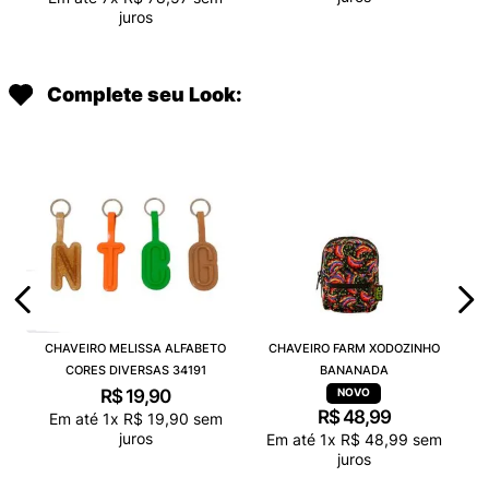
juros
Complete seu Look:
CHAVEIRO MELISSA ALFABETO
CHAVEIRO FARM XODOZINHO
CORES DIVERSAS 34191
BANANADA
R$
19
,
90
R$
48
,
99
Em até
1
x
R$
19
,
90
sem
juros
Em até
1
x
R$
48
,
99
sem
juros