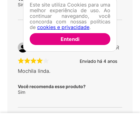
Este site utiliza Cookies para uma
Sim
melhor experiência de uso. Ao
continuar navegando, você
concorda com nossas políticas
de
cookies e privacidade
.
Entendi
Por
Wallace B.
De
Balsa Nova - PR
Enviado há
4 anos
Mochila linda.
Você recomenda esse produto?
Sim
INDISPONÍVEL
1 - 3
de
3