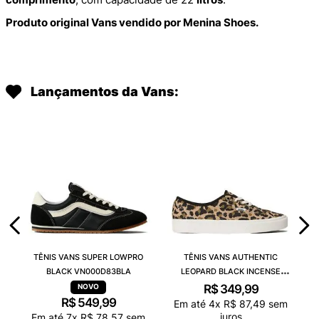
Produto original Vans vendido por Menina Shoes.
Lançamentos da Vans:
TÊNIS VANS SUPER LOWPRO
TÊNIS VANS AUTHENTIC
BLACK VN000D83BLA
LEOPARD BLACK INCENSE
VN000D6GGR4
R$
349
,
99
R$
549
,
99
Em até
4
x
R$
87
,
49
sem
juros
Em até
7
x
R$
78
,
57
sem