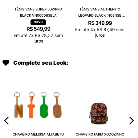
TÊNIS VANS SUPER LOWPRO
TÊNIS VANS AUTHENTIC
BLACK VN000D83BLA
LEOPARD BLACK INCENSE
VN000D6GGR4
R$
349
,
99
R$
549
,
99
Em até
4
x
R$
87
,
49
sem
juros
Em até
7
x
R$
78
,
57
sem
juros
Complete seu Look:
CHAVEIRO MELISSA ALFABETO
CHAVEIRO FARM XODOZINHO