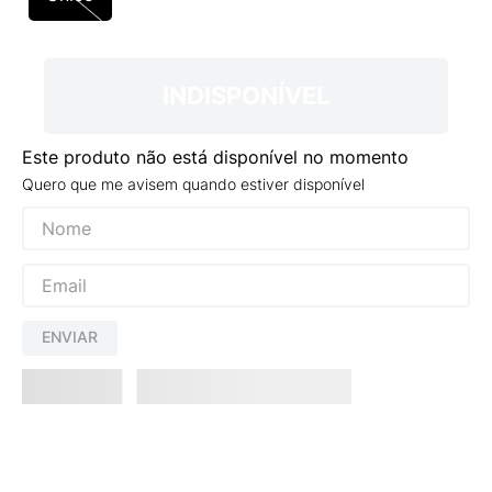
9
º
NEW 530
10
º
VANS TÊNIS VANS ULTRARANGE
INDISPONÍVEL
Este produto não está disponível no momento
Quero que me avisem quando estiver disponível
ENVIAR