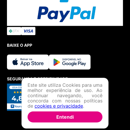
BAIXE O APP
SEGURANÇA E CREDIBILIDADE
Este site utiliza Cookies para uma
melhor experiência de uso. Ao
continuar navegando, você
concorda com nossas políticas
de
cookies e privacidade
.
Entendi