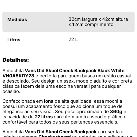
32cm largura x 42cm altura
Medidas
x 12cm comprimento
22 L
Litros
Detalhes:
A mochila
Vans Old Skool Check Backpack Black White
VN0A5KI1Y28
é perfeita para quem busca um estilo casual
e descolado. Seu design unissex, modelo adulto e cor preta
clássica fazem dela uma escolha versátil para qualquer
ocasião.
Confeccionada em
lona
de alta qualidade, essa mochila
possui um acabamento fosco que adiciona um toque de
elegância ao seu visual. Seu peso aproximado de
360g
e
capacidade de
22 litros
garantem um transporte prático e
confortável para todos os seus pertences essenciais.
A mochila
Vans Old Skool Check Backpack
apresenta a
icônica estampa
Checkerboard
no exterior, que adiciona um