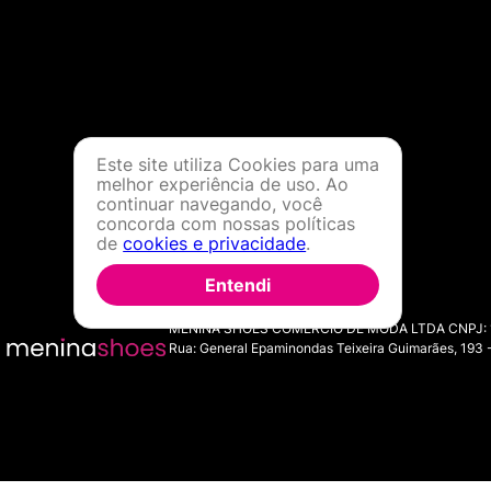
Este site utiliza Cookies para uma
melhor experiência de uso. Ao
continuar navegando, você
concorda com nossas políticas
de
cookies e privacidade
.
Entendi
MENINA SHOES COMERCIO DE MODA LTDA CNPJ: 11.7
Rua: General Epaminondas Teixeira Guimarães, 193 