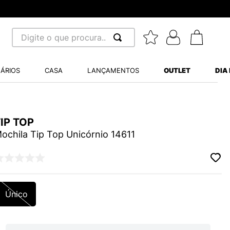
Digite o que procura...
 BUSCADOS
ÁRIOS
CASA
LANÇAMENTOS
OUTLET
DIA
S BALANCE 530
MINI BABY
IP TOP
A WHITE
ochila Tip Top Unicórnio 14611
LIDE
Único
S VANS ULTRARANGE
TRY