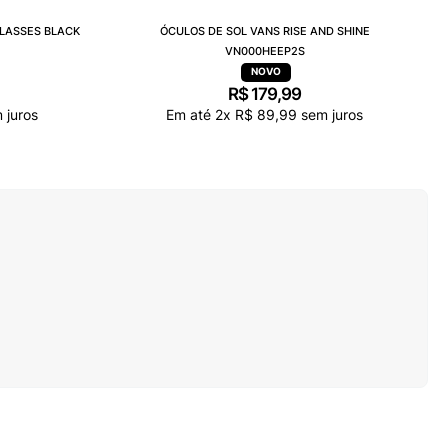
LASSES BLACK
ÓCULOS DE SOL VANS RISE AND SHINE
VN000HEEP2S
R$
179
,
99
 juros
Em até
2
x
R$
89
,
99
sem juros