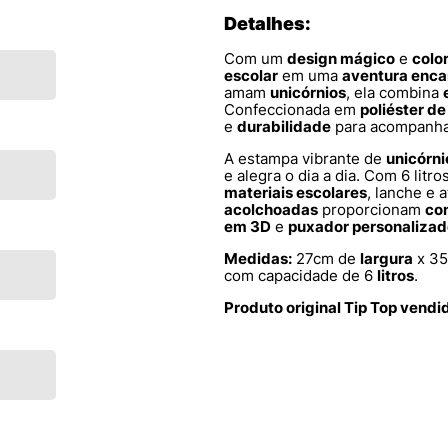
Detalhes:
Com um
design mágico
e
colo
escolar
em uma
aventura enc
amam
unicórnios
, ela combina
Confeccionada em
poliéster de
e
durabilidade
para acompanhar
A estampa vibrante de
unicórni
e alegra o dia a dia. Com 6 lit
materiais escolares
, lanche e 
acolchoadas
proporcionam
co
em 3D
e
puxador personalizad
Medidas:
27cm de
largura
x 3
com capacidade de 6
litros
.
Produto original Tip Top vendi