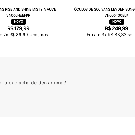
NS RISE AND SHINE MISTY MAUVE
ÓCULOS DE SOL VANS LEYDEN SUNG
VN000HEEFPR
VN000T0CBLK
R$
179
,
99
R$
249
,
99
té
2
x
R$
89
,
99
sem juros
Em até
3
x
R$
83
,
33
sem
o, o que acha de deixar uma?