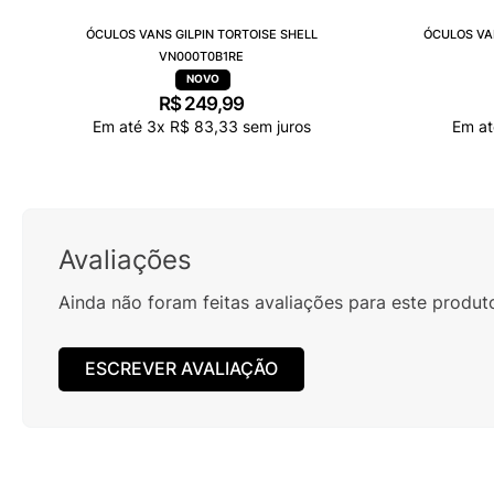
ÓCULOS VANS GILPIN TORTOISE SHELL
ÓCULOS VA
VN000T0B1RE
R$
249
,
99
Em até
3
x
R$
83
,
33
sem juros
Em a
Avaliações
Ainda não foram feitas avaliações para este produt
ESCREVER AVALIAÇÃO