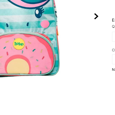
10
º
NEW 530
E
Q
C
N