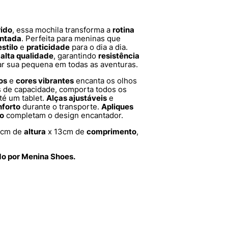
rido
, essa mochila transforma a
rotina
antada
. Perfeita para meninas que
estilo
e
praticidade
para o dia a dia.
 alta qualidade
, garantindo
resistência
 sua pequena em todas as aventuras.
os
e
cores vibrantes
encanta os olhos
ros de capacidade, comporta todos os
até um tablet.
Alças ajustáveis
e
nforto
durante o transporte.
Apliques
o
completam o design encantador.
5cm de
altura
x 13cm de
comprimento
,
do por Menina Shoes.