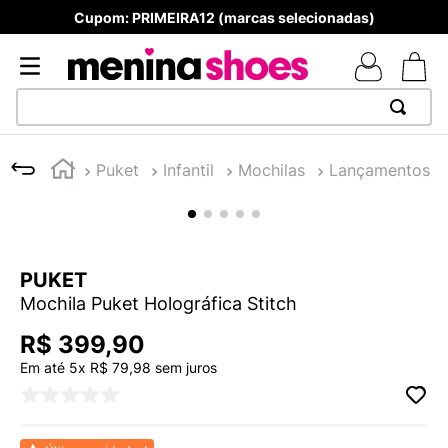
Cupom: PRIMEIRA12 (marcas selecionadas)
TERMOS MAIS BUSCADOS
Puket
Mochilas
1
º
TÊNIS NEWS BALANCE 530
2
º
MELISSAS MINI BABY
3
º
TÊNIS VEJA WHITE
PUKET
4
º
NEW 9060
Mochila Puket Holográfica Stitch
5
º
ADIDAS
R$
399
,
90
6
º
SAMBA
Em até
5
x
R$
79
,
98
sem juros
7
º
MELISSA SLIDE
8
º
VANS TÊNIS VANS ULTRARANGE