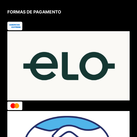
Política de Entrega
Lojas Físicas
Programa de Fidelidade
Blog
VOCÊ
Cadastre-se
Minha Conta
Meus Pedidos
Trocas e Devoluções
AJUDA
Como Comprar
Formas de Pagamento
Política de Troca
Dúvidas Frequentes
ATENDIMENTO
(11) 4380-6061