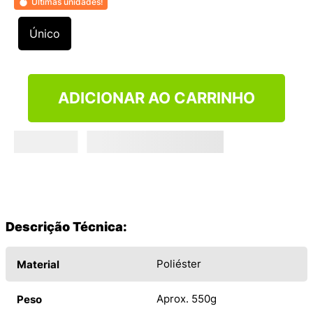
Últimas unidades!
9
º
NEW 530
10
º
VEJA COUNTRY
Único
ADICIONAR AO CARRINHO
Descrição Técnica:
Poliéster
Material
Aprox. 550g
Peso