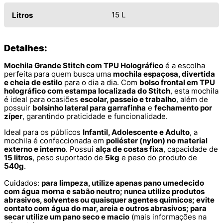
15 L
Litros
Detalhes:
Mochila Grande Stitch com TPU Holográfico
é a escolha
perfeita para quem busca uma
mochila espaçosa, divertida
e cheia de estilo
para o dia a dia. Com
bolso frontal em TPU
holográfico com estampa localizada do Stitch
, esta mochila
é ideal para ocasiões
escolar, passeio e trabalho
, além de
possuir
bolsinho lateral para garrafinha
e
fechamento por
zíper
, garantindo praticidade e funcionalidade.
Ideal para os públicos
Infantil, Adolescente e Adulto
, a
mochila é confeccionada em
poliéster (nylon) no material
externo e interno
. Possui
alça de costas fixa
, capacidade de
15 litros
, peso suportado de
5kg
e peso do produto de
540g
.
Cuidados:
para limpeza, utilize apenas pano umedecido
com água morna e sabão neutro; nunca utilize produtos
abrasivos, solventes ou quaisquer agentes químicos; evite
contato com água do mar, areia e outros abrasivos; para
secar utilize um pano seco e macio
(mais informações na