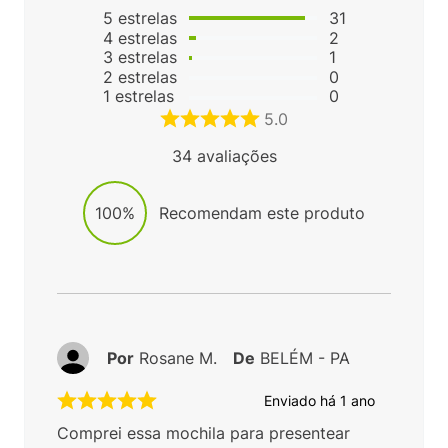
5
estrelas
31
4
estrelas
2
3
estrelas
1
2
estrelas
0
1
estrelas
0
5.0
34
avaliações
100%
Recomendam este produto
Por
Rosane M.
De
BELÉM - PA
Enviado há
1 ano
Comprei essa mochila para presentear