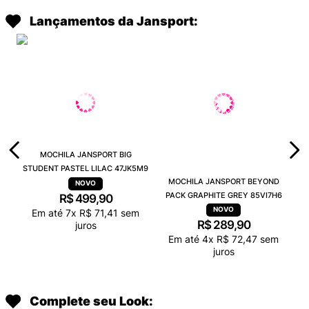
Lançamentos da Jansport:
MOCHILA JANSPORT BIG
STUDENT PASTEL LILAC 47JK5M9
MOCHILA JANSPORT BEYOND
PACK GRAPHITE GREY 85VI7H6
R$
499
,
90
Em até
7
x
R$
71
,
41
sem
R$
289
,
90
juros
Em até
4
x
R$
72
,
47
sem
juros
Complete seu Look: