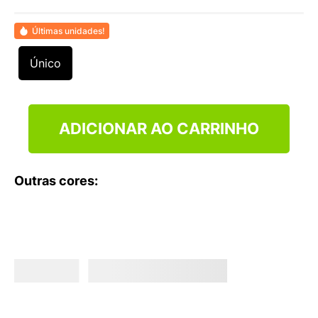
9
º
NEW 530
10
º
VEJA COUNTRY
Últimas unidades!
Único
ADICIONAR AO CARRINHO
Outras cores: