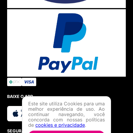
BAIXE O APP
Este site utiliza Cookies para uma
melhor experiência de uso. Ao
continuar navegando, você
concorda com nossas políticas
de
cookies e privacidade
.
SEGURANÇA E CREDIBILIDADE