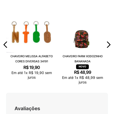
CHAVEIRO MELISSA ALFABETO
CHAVEIRO FARM XODOZINHO
CORES DIVERSAS 34191
BANANADA
R$
19
,
90
R$
48
,
99
Em até
1
x
R$
19
,
90
sem
juros
Em até
1
x
R$
48
,
99
sem
juros
Avaliações