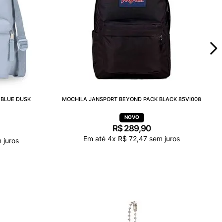
 BLUE DUSK
MOCHILA JANSPORT BEYOND PACK BLACK 85VI008
R$
289
,
90
Em até
4
x
R$
72
,
47
sem juros
 juros