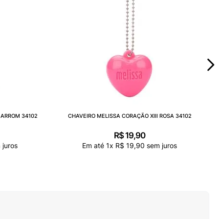
MARROM 34102
CHAVEIRO MELISSA CORAÇÃO XIII ROSA 34102
R$
19
,
90
juros
Em até
1
x
R$
19
,
90
sem juros