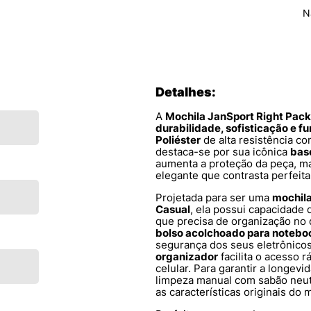
N
Detalhes:
A
Mochila JanSport Right Pack
durabilidade, sofisticação e f
Poliéster
de alta resistência 
destaca-se por sua icônica
bas
aumenta a proteção da peça, m
elegante que contrasta perfeit
Projetada para ser uma
mochil
Casual
, ela possui capacidade
que precisa de organização no 
bolso acolchoado para notebo
segurança dos seus eletrônico
organizador
facilita o acesso 
celular. Para garantir a longev
limpeza manual com sabão neu
as características originais do 