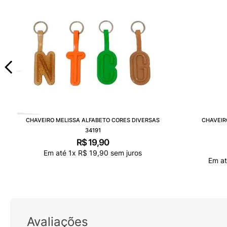
CHAVEIRO MELISSA ALFABETO CORES DIVERSAS
CHAVEIR
34191
R$
19
,
90
Em até
1
x
R$
19
,
90
sem juros
Em a
Avaliações