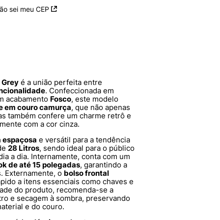
ão sei meu CEP
 Grey
é a união perfeita entre
uncionalidade
. Confeccionada em
com acabamento
Fosco
, este modelo
e em couro camurça
, que não apenas
as também confere um charme retrô e
amente com a cor cinza.
a espaçosa
e versátil para a tendência
 de
28 Litros
, sendo ideal para o público
dia a dia. Internamente, conta com um
ok de até 15 polegadas
, garantindo a
s. Externamente, o
bolso frontal
rápido a itens essenciais como chaves e
idade do produto, recomenda-se a
tro e secagem à sombra, preservando
material e do couro.