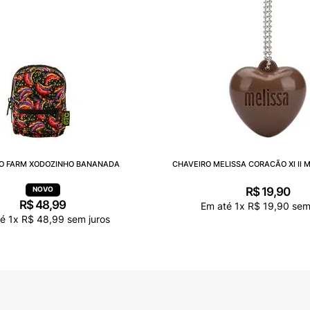
O FARM XODOZINHO BANANADA
CHAVEIRO MELISSA CORACÃO XI II 
R$
19
,
90
R$
48
,
99
Em até
1
x
R$
19
,
90
sem 
té
1
x
R$
48
,
99
sem juros