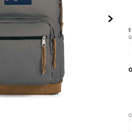
10
º
NEW BALA
E
Q
O
C