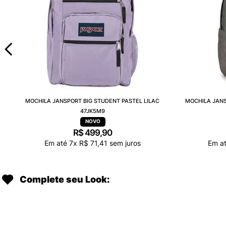
MOCHILA JANSPORT BIG STUDENT PASTEL LILAC
MOCHILA JAN
47JK5M9
R$
499
,
90
Em até
7
x
R$
71
,
41
sem juros
Em a
Complete seu Look: