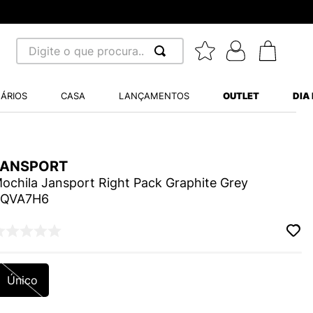
Digite o que procura...
 BUSCADOS
ÁRIOS
CASA
LANÇAMENTOS
OUTLET
DIA
S BALANCE 530
A WHITE
JANSPORT
MINI BABY
ochila Jansport Right Pack Graphite Grey
4QVA7H6
LIDE
Único
S VANS ULTRARANGE