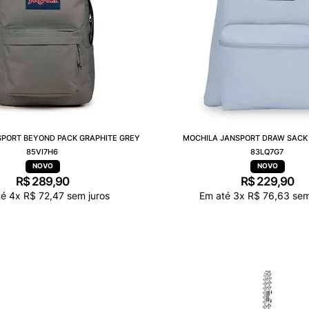
SPORT BEYOND PACK GRAPHITE GREY
MOCHILA JANSPORT DRAW SACK
85VI7H6
83LQ7G7
R$
289
,
90
R$
229
,
90
té
4
x
R$
72
,
47
sem juros
Em até
3
x
R$
76
,
63
sem