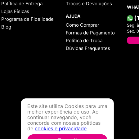
Política de Entrega
Trocas e Devoluções
WHA
Lojas Físicas
AJUDA
(
Programa de Fidelidade
Como Comprar
Seg. à
Blog
Sex. 
Formas de Pagamento
Política de Troca
Dúvidas Frequentes
Este site utiliza Cookies para uma
melhor experiência de uso. Ao
continuar navegando, você
concorda com nossas políticas
de
cookies e privacidade
.