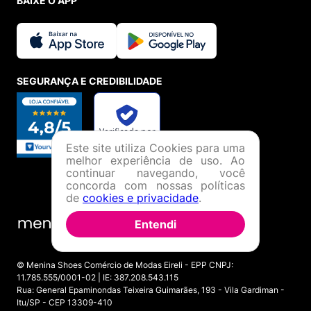
BAIXE O APP
SEGURANÇA E CREDIBILIDADE
Este site utiliza Cookies para uma
melhor experiência de uso. Ao
continuar navegando, você
concorda com nossas políticas
de
cookies e privacidade
.
Entendi
© Menina Shoes Comércio de Modas Eireli - EPP CNPJ:
11.785.555/0001-02 | IE: 387.208.543.115
Rua: General Epaminondas Teixeira Guimarães, 193 - Vila Gardiman -
Itu/SP - CEP 13309-410