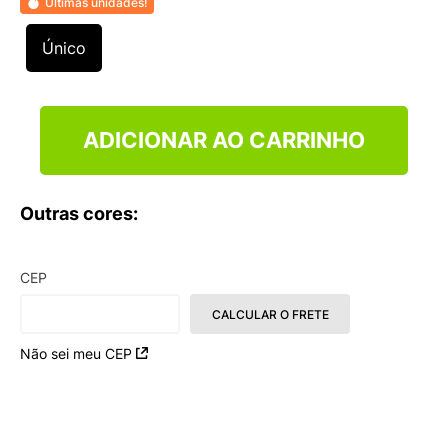
Últimas unidades!
9
º
VANS TÊNIS VANS ULTRARANGE
10
º
NEW BALANCE 204L
Único
ADICIONAR AO CARRINHO
Outras cores:
CEP
CALCULAR O FRETE
Não sei meu CEP