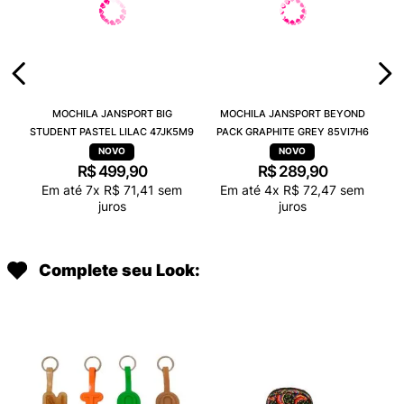
MOCHILA JANSPORT BIG
MOCHILA JANSPORT BEYOND
STUDENT PASTEL LILAC 47JK5M9
PACK GRAPHITE GREY 85VI7H6
R$
499
,
90
R$
289
,
90
Em até
7
x
R$
71
,
41
sem
Em até
4
x
R$
72
,
47
sem
juros
juros
Complete seu Look: