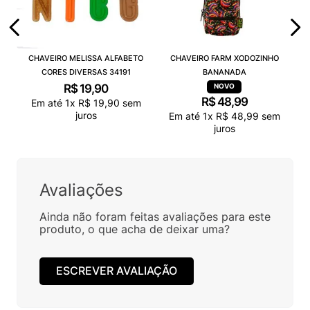
CHAVEIRO MELISSA ALFABETO
CHAVEIRO FARM XODOZINHO
CORES DIVERSAS 34191
BANANADA
R$
19
,
90
R$
48
,
99
Em até
1
x
R$
19
,
90
sem
juros
Em até
1
x
R$
48
,
99
sem
juros
Avaliações
Ainda não foram feitas avaliações para este
produto, o que acha de deixar uma?
ESCREVER AVALIAÇÃO