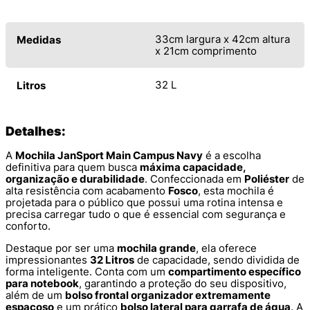
33cm largura x 42cm altura
Medidas
x 21cm comprimento
32 L
Litros
Detalhes:
A
Mochila JanSport Main Campus Navy
é a escolha
definitiva para quem busca
máxima capacidade,
organização e durabilidade
. Confeccionada em
Poliéster
de
alta resistência com acabamento
Fosco
, esta mochila é
projetada para o público que possui uma rotina intensa e
precisa carregar tudo o que é essencial com segurança e
conforto.
Destaque por ser uma
mochila grande
, ela oferece
impressionantes
32 Litros
de capacidade, sendo dividida de
forma inteligente. Conta com um
compartimento específico
para notebook
, garantindo a proteção do seu dispositivo,
além de um
bolso frontal organizador extremamente
espaçoso
e um prático
bolso lateral para garrafa de água
. A