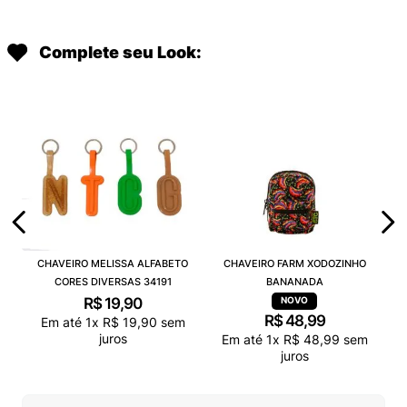
Complete seu Look:
CHAVEIRO MELISSA ALFABETO
CHAVEIRO FARM XODOZINHO
CORES DIVERSAS 34191
BANANADA
R$
19
,
90
R$
48
,
99
Em até
1
x
R$
19
,
90
sem
juros
Em até
1
x
R$
48
,
99
sem
juros