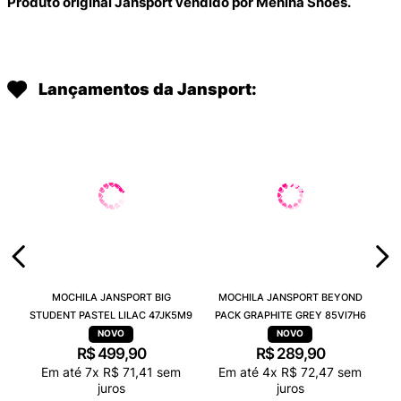
Produto original Jansport vendido por Menina Shoes.
Lançamentos da Jansport:
MOCHILA JANSPORT BIG
MOCHILA JANSPORT BEYOND
STUDENT PASTEL LILAC 47JK5M9
PACK GRAPHITE GREY 85VI7H6
R$
499
,
90
R$
289
,
90
Em até
7
x
R$
71
,
41
sem
Em até
4
x
R$
72
,
47
sem
juros
juros