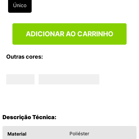
9
º
NEW 530
Único
10
º
VEJA COUNTRY
ADICIONAR AO CARRINHO
Outras cores:
Descrição Técnica:
Poliéster
Material