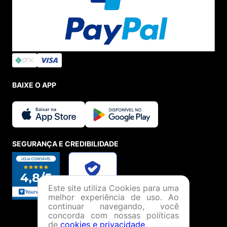
BAIXE O APP
SEGURANÇA E CREDIBILIDADE
Este site utiliza Cookies para uma
melhor experiência de uso. Ao
continuar navegando, você
concorda com nossas políticas
de
cookies e privacidade
.