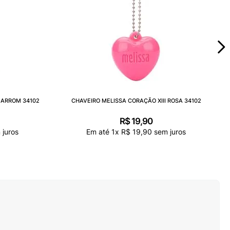
MARROM 34102
CHAVEIRO MELISSA CORAÇÃO XIII ROSA 34102
R$
19
,
90
juros
Em até
1
x
R$
19
,
90
sem juros