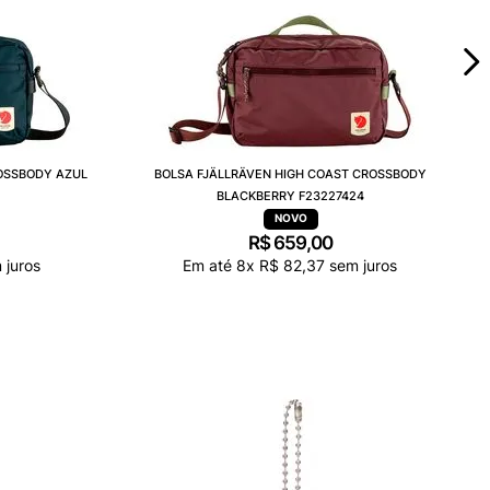
OSSBODY AZUL
BOLSA FJÄLLRÄVEN HIGH COAST CROSSBODY
BLACKBERRY F23227424
R$
659
,
00
 juros
Em até
8
x
R$
82
,
37
sem juros