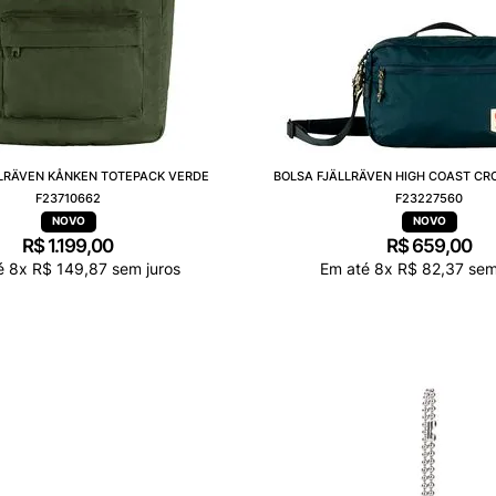
LLRÄVEN KÅNKEN TOTEPACK VERDE
BOLSA FJÄLLRÄVEN HIGH COAST CR
F23710662
F23227560
R$
1
.
199
,
00
R$
659
,
00
é
8
x
R$
149
,
87
sem juros
Em até
8
x
R$
82
,
37
sem