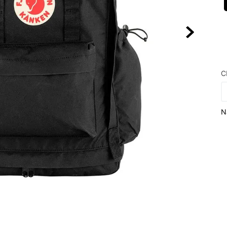
10
º
NEW BALA
C
N