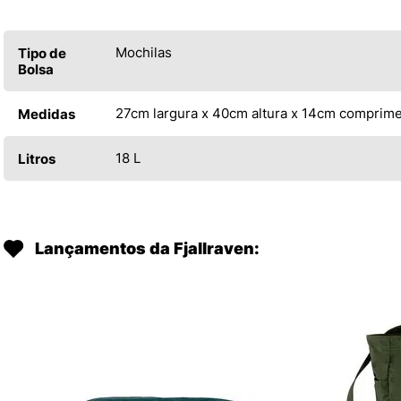
Mochilas
Tipo de
Bolsa
27cm largura x 40cm altura x 14cm comprim
Medidas
18 L
Litros
Lançamentos da Fjallraven: