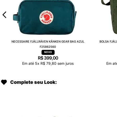
NECESSAIRE FJÄLLRÄVEN KÅNKEN GEAR BAG AZUL
BOLSA FJÄ
F25862560
R$
399
,
00
Em até
5
x
R$
79
,
80
sem juros
Em at
Complete seu Look: