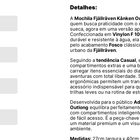
Detalhes:
A
Mochila Fjällräven Kånken O
quem busca praticidade com o d
sueca, agora em uma versão apr
Confeccionada em
Vinylon F 10
durável e resistente à água, el
pelo acabamento
Fosco
clássico
urbano da
Fjällräven
.
Seguindo a
tendência Casual
,
compartimentos extras e uma ba
carregar itens essenciais do d
aventuras com total liberdade. 
ergonômicas permitem um trans
acessório indispensável para 
trilhas leves ou na rotina de es
Desenvolvida para o público
Ad
Outlong
equilibra perfeitament
com compartimentos inteligentes
de fácil acesso. É a peça-chave
um material premium e um visua
ambiente.
Medidas:
27cm largura x 40cm 