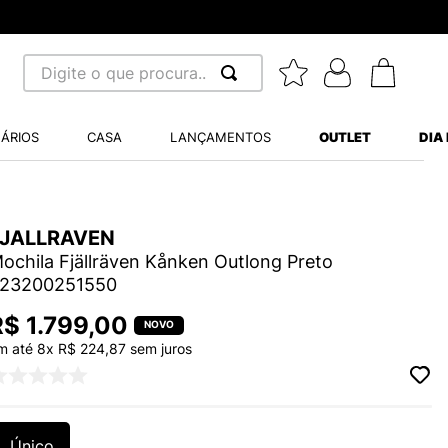
Digite o que procura...
 BUSCADOS
ÁRIOS
CASA
LANÇAMENTOS
OUTLET
DIA
S BALANCE 530
A WHITE
FJALLRAVEN
MINI BABY
ochila Fjällräven Kånken Outlong Preto
23200251550
R$
1
.
799
,
00
m até
8
x
R$
224
,
87
sem juros
LIDE
S VANS ULTRARANGE
Único