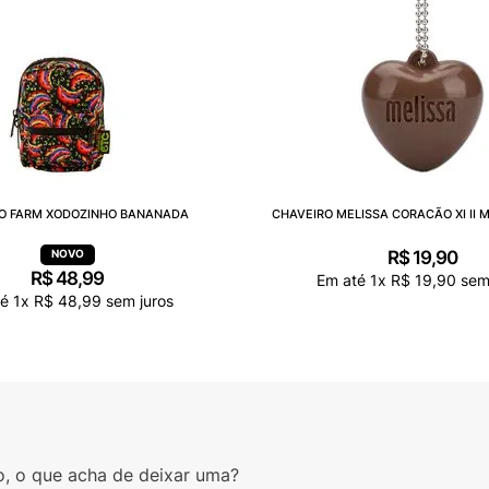
O FARM XODOZINHO BANANADA
CHAVEIRO MELISSA CORACÃO XI II 
R$
19
,
90
R$
48
,
99
Em até
1
x
R$
19
,
90
sem 
té
1
x
R$
48
,
99
sem juros
o, o que acha de deixar uma?