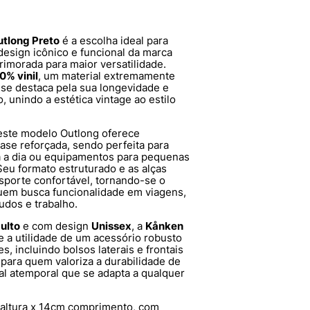
utlong Preto
é a escolha ideal para
esign icônico e funcional da marca
imorada para maior versatilidade.
0% vinil
, um material extremamente
a se destaca pela sua longevidade e
, unindo a estética vintage ao estilo
 este modelo Outlong oferece
se reforçada, sendo perfeita para
ia a dia ou equipamentos para pequenas
Seu formato estruturado e as alças
porte confortável, tornando-se o
quem busca funcionalidade em viagens,
tudos e trabalho.
ulto
e com design
Unissex
, a
Kånken
e a utilidade de um acessório robusto
, incluindo bolsos laterais e frontais
 para quem valoriza a durabilidade de
l atemporal que se adapta a qualquer
altura x 14cm comprimento, com