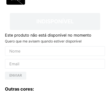
9
º
NEW 530
10
º
VANS TÊNIS VANS ULTRARANGE
INDISPONÍVEL
Este produto não está disponível no momento
Quero que me avisem quando estiver disponível
ENVIAR
Outras cores: