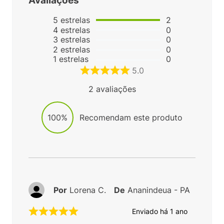
Avaliações
5
estrelas
2
4
estrelas
0
3
estrelas
0
2
estrelas
0
1
estrelas
0
5.0
2
avaliações
100%
Recomendam este produto
Por
Lorena C.
De
Ananindeua - PA
Enviado há
1 ano