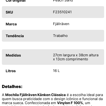
Peach Sand
Cor original
F23510241
SKU
Fjällräven
Marca
Trabalho
Tendência
27cm largura x 38cm altura
Medidas
x 13cm comprimento
16 L
Litros
Detalhes:
A
Mochila Fjällräven Kånken Clássica
é a escolha ideal para
quem busca praticidade com o design icônico e funcional da
marca sueca. Confeccionada em
Vinylon F 100%
, um