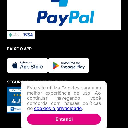
BAIXE O APP
SEGURANÇA E CREDIBILIDADE
Este site utiliza Cookies para uma
melhor experiência de uso. Ao
continuar navegando, você
concorda com nossas políticas
de
cookies e privacidade
.
Entendi