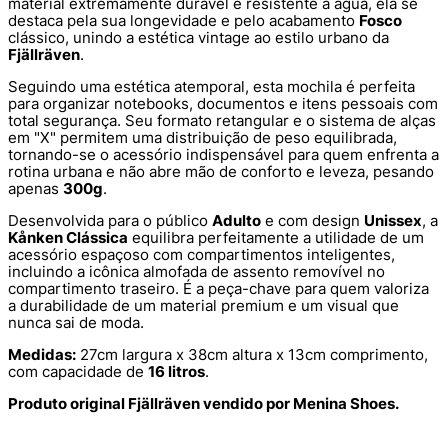
material extremamente durável e resistente à água, ela se
destaca pela sua longevidade e pelo acabamento
Fosco
clássico, unindo a estética vintage ao estilo urbano da
Fjällräven
.
Seguindo uma estética atemporal, esta mochila é perfeita
para organizar notebooks, documentos e itens pessoais com
total segurança. Seu formato retangular e o sistema de alças
em "X" permitem uma distribuição de peso equilibrada,
tornando-se o acessório indispensável para quem enfrenta a
rotina urbana e não abre mão de conforto e leveza, pesando
apenas
300g
.
Desenvolvida para o público
Adulto
e com design
Unissex
, a
Kånken Clássica
equilibra perfeitamente a utilidade de um
acessório espaçoso com compartimentos inteligentes,
incluindo a icônica almofada de assento removível no
compartimento traseiro. É a peça-chave para quem valoriza
a durabilidade de um material premium e um visual que
nunca sai de moda.
Medidas:
27cm largura x 38cm altura x 13cm comprimento,
com capacidade de
16 litros
.
Produto original Fjällräven vendido por Menina Shoes.