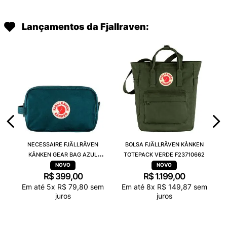
Lançamentos da Fjallraven:
NECESSAIRE FJÄLLRÄVEN
BOLSA FJÄLLRÄVEN KÅNKEN
KÅNKEN GEAR BAG AZUL
TOTEPACK VERDE F23710662
F25862560
R$
399
,
00
R$
1
.
199
,
00
Em até
5
x
R$
79
,
80
sem
Em até
8
x
R$
149
,
87
sem
juros
juros