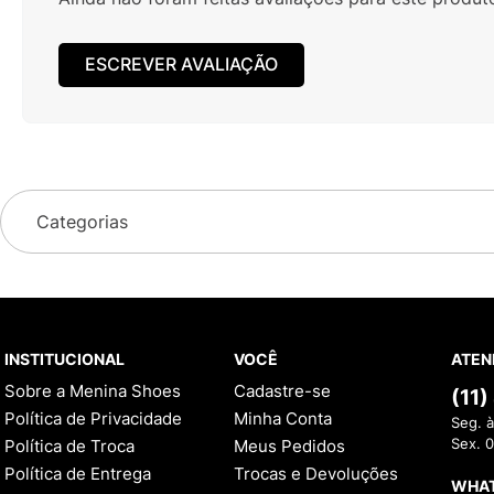
ESCREVER AVALIAÇÃO
Categorias
INSTITUCIONAL
VOCÊ
ATEN
Sobre a Menina Shoes
Cadastre-se
(11
Política de Privacidade
Minha Conta
Seg. à
Política de Troca
Meus Pedidos
Sex. 
Política de Entrega
Trocas e Devoluções
WHA