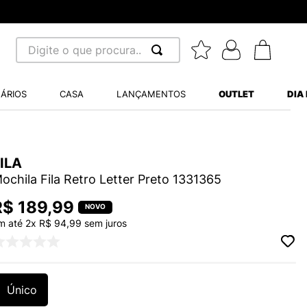
Digite o que procura...
 BUSCADOS
ÁRIOS
CASA
LANÇAMENTOS
OUTLET
DIA
S BALANCE 530
MINI BABY
ILA
A WHITE
ochila Fila Retro Letter Preto 1331365
R$
189
,
99
m até
2
x
R$
94
,
99
sem juros
LIDE
S VANS ULTRARANGE
Único
TRY