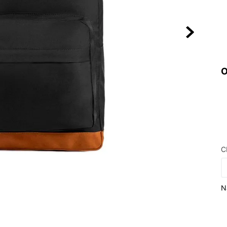
10
º
NEW 530
O
C
N