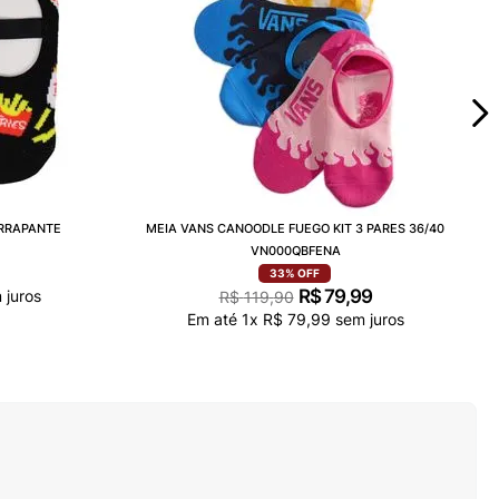
ERRAPANTE
MEIA VANS CANOODLE FUEGO KIT 3 PARES 36/40
VN000QBFENA
33%
OFF
R$
79
,
99
 juros
R$
119
,
90
Em até
1
x
R$
79
,
99
sem juros