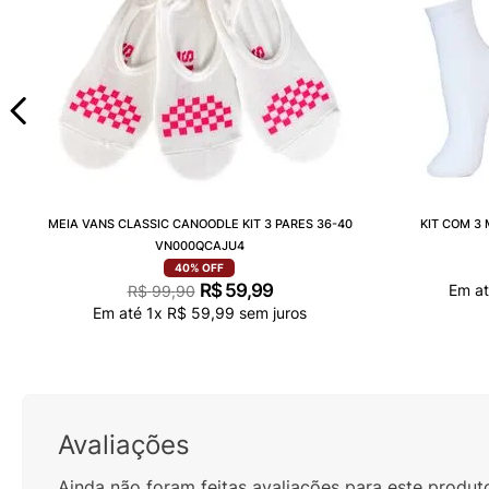
MEIA VANS CLASSIC CANOODLE KIT 3 PARES 36-40
KIT COM 3
VN000QCAJU4
40%
OFF
R$
59
,
99
Em a
R$
99
,
90
Em até
1
x
R$
59
,
99
sem juros
Avaliações
Ainda não foram feitas avaliações para este produt