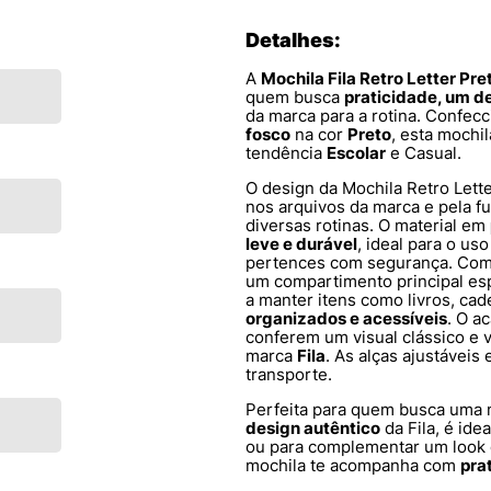
Detalhes:
A
Mochila Fila Retro Letter Pr
quem busca
praticidade, um de
da marca para a rotina. Confe
fosco
na cor
Preto
, esta mochi
tendência
Escolar
e Casual.
O design da Mochila Retro Lette
nos arquivos da marca e pela fu
diversas rotinas. O material em
leve e durável
, ideal para o u
pertences com segurança. Co
um compartimento principal es
a manter itens como livros, cad
organizados e acessíveis
. O 
conferem um visual clássico e ve
marca
Fila
. As alças ajustávei
transporte.
Perfeita para quem busca uma
design autêntico
da Fila, é ide
ou para complementar um look c
mochila te acompanha com
pra