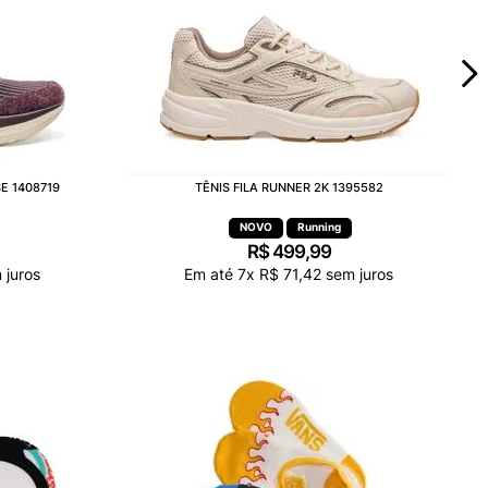
E 1408719
TÊNIS FILA RUNNER 2K 1395582
Running
R$
499
,
99
juros
Em até
7
x
R$
71
,
42
sem juros