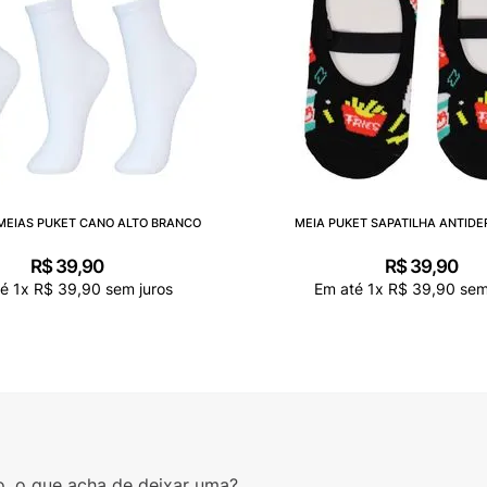
 MEIAS PUKET CANO ALTO BRANCO
MEIA PUKET SAPATILHA ANTID
R$
39
,
90
R$
39
,
90
té
1
x
R$
39
,
90
sem juros
Em até
1
x
R$
39
,
90
sem
o, o que acha de deixar uma?