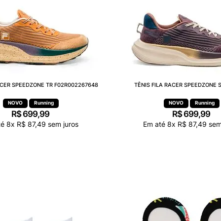
RACER SPEEDZONE TR F02R002267648
TÊNIS FILA RACER SPEEDZONE S
Running
Running
R$
699
,
99
R$
699
,
99
té
8
x
R$
87
,
49
sem juros
Em até
8
x
R$
87
,
49
sem 