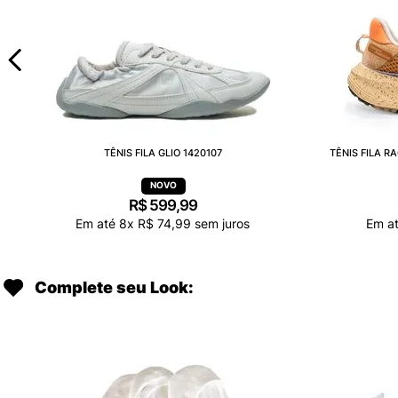
TÊNIS FILA GLIO 1420107
TÊNIS FILA 
R$
599
,
99
Em até
8
x
R$
74
,
99
sem juros
Em a
Complete seu Look: