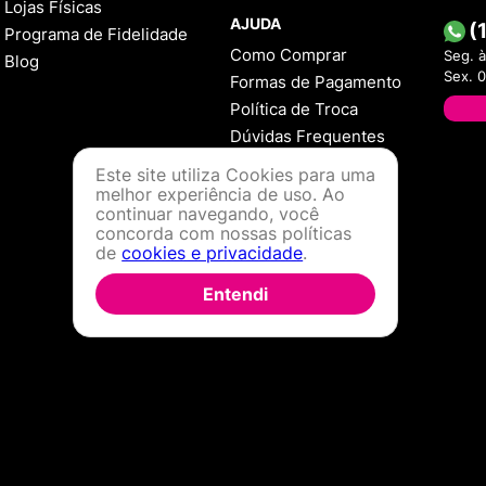
Lojas Físicas
AJUDA
(
Programa de Fidelidade
Como Comprar
Seg. à
Blog
Sex. 
Formas de Pagamento
Política de Troca
Dúvidas Frequentes
Este site utiliza Cookies para uma
melhor experiência de uso. Ao
continuar navegando, você
concorda com nossas políticas
de
cookies e privacidade
.
Entendi