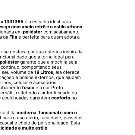
eto 1331365
é a escolha ideal para
sign com apelo retrô e o estilo urbano
ccionada em
poliéster
com acabamento
la da
Fila
é perfeita para quem adota a
r se destaca por sua estética inspirada
ncionalidade que a torna ideal para
poliéster
garante que a mochila seja
so contínuo, comportando seus
m seu volume de
18 Litros
, ela oferece
paçoso e bolsos externos, que ajudam
ernos, celular e acessórios
acabamento
fosco
e a cor Preto
rsátil, refletindo a autenticidade da
s e acolchoadas garantem
conforto
no
 mochila
moderna, funcional e com o
al para o uso diário, faculdade, passeios
asual e cheio de personalidade. Esta
ticidade e muito estilo
.