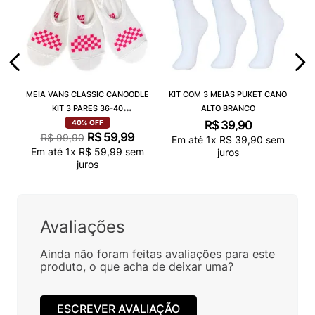
MEIA VANS CLASSIC CANOODLE
KIT COM 3 MEIAS PUKET CANO
KIT 3 PARES 36-40
ALTO BRANCO
VN000QCAJU4
R$
39
,
90
40%
OFF
R$
59
,
99
R$
99
,
90
Em até
1
x
R$
39
,
90
sem
Em até
1
x
R$
59
,
99
sem
juros
juros
Avaliações
Ainda não foram feitas avaliações para este
produto, o que acha de deixar uma?
ESCREVER AVALIAÇÃO