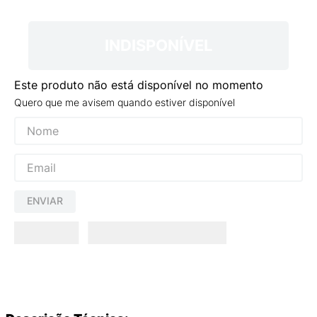
9
º
VANS TÊNIS VANS ULTRARANGE
10
º
NEW BALANCE 204L
INDISPONÍVEL
Este produto não está disponível no momento
Quero que me avisem quando estiver disponível
ENVIAR