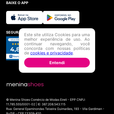
BAIXE O APP
SEGURANÇA E CREDIBILIDADE
Este site utiliza Cookies para uma
melhor experiência de uso. Ao
continuar navegando, você
concorda com nossas políticas
de
cookies e privacidade
.
Entendi
© Menina Shoes Comércio de Modas Eireli - EPP CNPJ:
11.785.555/0001-02 | IE: 387.208.543.115
Rua: General Epaminondas Teixeira Guimarães, 193 - Vila Gardiman -
Itu/SP - CEP 13309-410