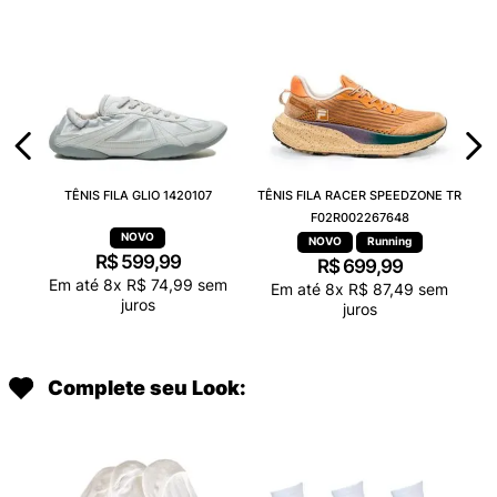
TÊNIS FILA GLIO 1420107
TÊNIS FILA RACER SPEEDZONE TR
F02R002267648
Running
R$
599
,
99
R$
699
,
99
Em até
8
x
R$
74
,
99
sem
Em até
8
x
R$
87
,
49
sem
juros
juros
Complete seu Look: