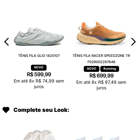
TÊNIS FILA GLIO 1420107
TÊNIS FILA RACER SPEEDZONE TR
F02R002267648
Running
R$
599
,
99
R$
699
,
99
Em até
8
x
R$
74
,
99
sem
Em até
8
x
R$
87
,
49
sem
juros
juros
Complete seu Look: