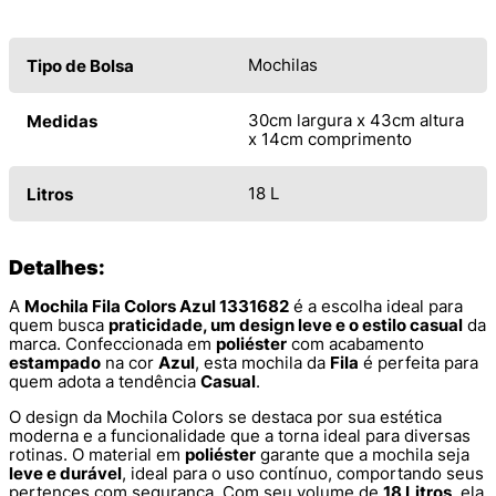
Mochilas
Tipo de Bolsa
30cm largura x 43cm altura
Medidas
x 14cm comprimento
18 L
Litros
Detalhes:
A
Mochila Fila Colors Azul 1331682
é a escolha ideal para
quem busca
praticidade, um design leve e o estilo casual
da
marca. Confeccionada em
poliéster
com acabamento
estampado
na cor
Azul
, esta mochila da
Fila
é perfeita para
quem adota a tendência
Casual
.
O design da Mochila Colors se destaca por sua estética
moderna e a funcionalidade que a torna ideal para diversas
rotinas. O material em
poliéster
garante que a mochila seja
leve e durável
, ideal para o uso contínuo, comportando seus
pertences com segurança. Com seu volume de
18 Litros
, ela