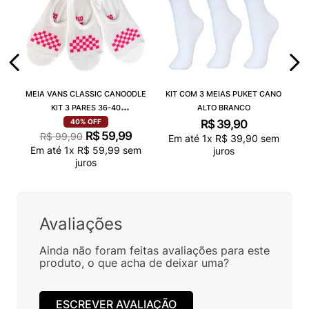
MEIA VANS CLASSIC CANOODLE
KIT COM 3 MEIAS PUKET CANO
KIT 3 PARES 36-40
ALTO BRANCO
VN000QCAJU4
R$
39
,
90
40%
OFF
R$
59
,
99
R$
99
,
90
Em até
1
x
R$
39
,
90
sem
Em até
1
x
R$
59
,
99
sem
juros
juros
Avaliações
Ainda não foram feitas avaliações para este
produto, o que acha de deixar uma?
ESCREVER AVALIAÇÃO