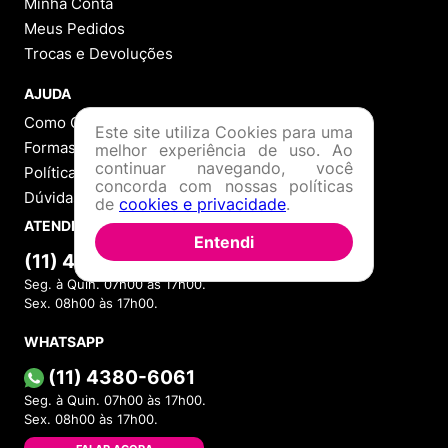
Minha Conta
Meus Pedidos
Trocas e Devoluções
AJUDA
Como Comprar
Este site utiliza Cookies para uma
Formas de Pagamento
melhor experiência de uso. Ao
continuar navegando, você
Política de Troca
concorda com nossas políticas
Dúvidas Frequentes
de
cookies e privacidade
.
ATENDIMENTO
Entendi
(11) 4380-6061
Seg. à Quin. 07h00 às 17h00.
Sex. 08h00 às 17h00.
WHATSAPP
(11) 4380-6061
Seg. à Quin. 07h00 às 17h00.
Sex. 08h00 às 17h00.