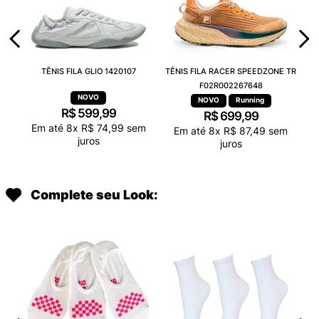
TÊNIS FILA GLIO 1420107
TÊNIS FILA RACER SPEEDZONE TR
F02R002267648
Running
R$
599
,
99
R$
699
,
99
Em até
8
x
R$
74
,
99
sem
Em até
8
x
R$
87
,
49
sem
juros
juros
Complete seu Look: