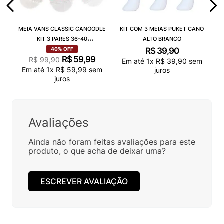
MEIA VANS CLASSIC CANOODLE
KIT COM 3 MEIAS PUKET CANO
KIT 3 PARES 36-40
ALTO BRANCO
VN000QCAJU4
R$
39
,
90
40%
OFF
R$
59
,
99
R$
99
,
90
Em até
1
x
R$
39
,
90
sem
Em até
1
x
R$
59
,
99
sem
juros
juros
Avaliações
Ainda não foram feitas avaliações para este
produto, o que acha de deixar uma?
ESCREVER AVALIAÇÃO