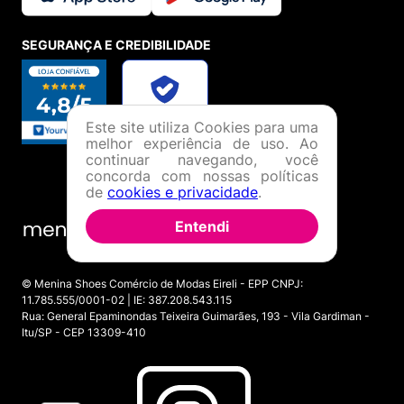
SEGURANÇA E CREDIBILIDADE
Este site utiliza Cookies para uma
melhor experiência de uso. Ao
continuar navegando, você
concorda com nossas políticas
de
cookies e privacidade
.
Entendi
© Menina Shoes Comércio de Modas Eireli - EPP CNPJ:
11.785.555/0001-02 | IE: 387.208.543.115
Rua: General Epaminondas Teixeira Guimarães, 193 - Vila Gardiman -
Itu/SP - CEP 13309-410