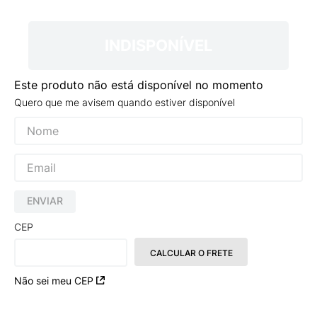
9
º
NEW 530
10
º
VEJA COUNTRY
INDISPONÍVEL
Este produto não está disponível no momento
Quero que me avisem quando estiver disponível
ENVIAR
CEP
CALCULAR O FRETE
Não sei meu CEP