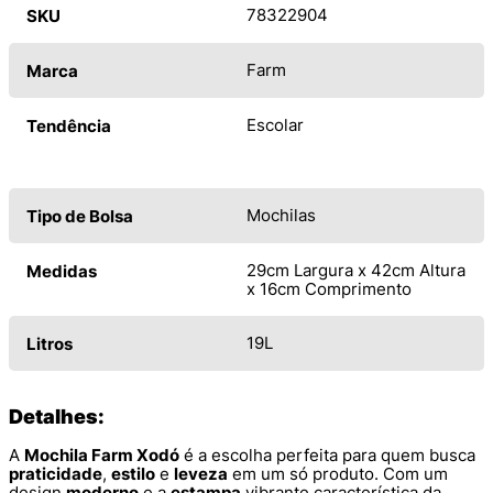
78322904
SKU
Farm
Marca
Escolar
Tendência
Mochilas
Tipo de Bolsa
29cm Largura x 42cm Altura
Medidas
x 16cm Comprimento
19L
Litros
Detalhes:
A
Mochila Farm Xodó
é a escolha perfeita para quem busca
praticidade
,
estilo
e
leveza
em um só produto. Com um
design
moderno
e a
estampa
vibrante característica da