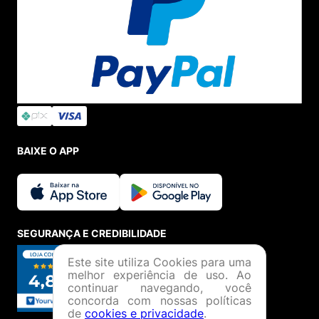
BAIXE O APP
SEGURANÇA E CREDIBILIDADE
Este site utiliza Cookies para uma
melhor experiência de uso. Ao
continuar navegando, você
concorda com nossas políticas
de
cookies e privacidade
.