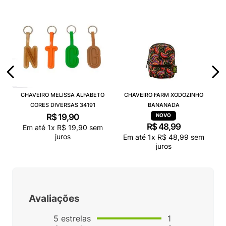
CHAVEIRO MELISSA ALFABETO
CHAVEIRO FARM XODOZINHO
CORES DIVERSAS 34191
BANANADA
R$
19
,
90
R$
48
,
99
Em até
1
x
R$
19
,
90
sem
juros
Em até
1
x
R$
48
,
99
sem
juros
Avaliações
5
estrelas
1