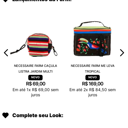
NECESSAIRE FARM CAÇULA
NECESSAIRE FARM ME LEVA
LISTRA JARDIM MULTI
TROPICAL
R$
69
,
00
R$
169
,
00
Em até
1
x
R$
69
,
00
sem
Em até
2
x
R$
84
,
50
sem
juros
juros
Complete seu Look: