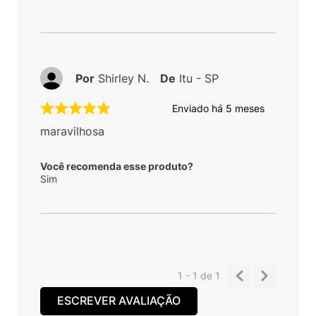
Por
Shirley N.
De
Itu - SP
Enviado há
5 meses
maravilhosa
Você recomenda esse produto?
Sim
1 - 1
de
1
ESCREVER AVALIAÇÃO