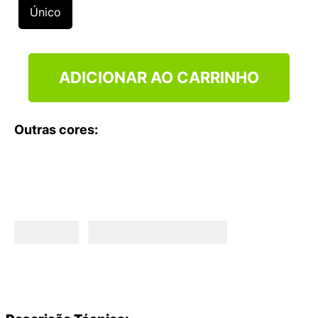
9
º
NEW 530
Único
10
º
VEJA COUNTRY
ADICIONAR AO CARRINHO
Outras cores: