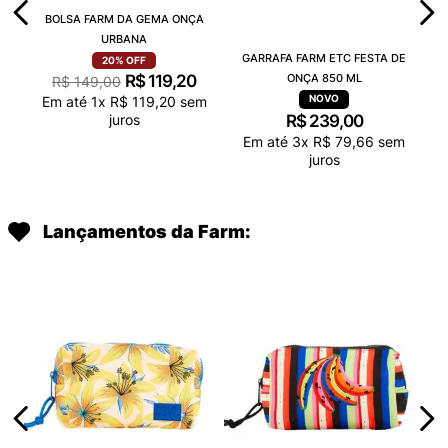
BOLSA FARM DA GEMA ONÇA
URBANA
GARRAFA FARM ETC FESTA DE
20%
OFF
R$
119
,
20
ONÇA 850 ML
R$
149
,
00
Em até
1
x
R$
119
,
20
sem
juros
R$
239
,
00
Em até
3
x
R$
79
,
66
sem
juros
Lançamentos da Farm: