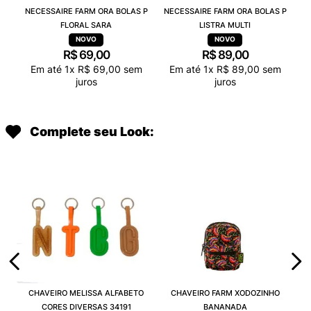
NECESSAIRE FARM ORA BOLAS P
NECESSAIRE FARM ORA BOLAS P
FLORAL SARA
LISTRA MULTI
R$
69
,
00
R$
89
,
00
Em até
1
x
R$
69
,
00
sem
Em até
1
x
R$
89
,
00
sem
juros
juros
Complete seu Look:
CHAVEIRO MELISSA ALFABETO
CHAVEIRO FARM XODOZINHO
CORES DIVERSAS 34191
BANANADA