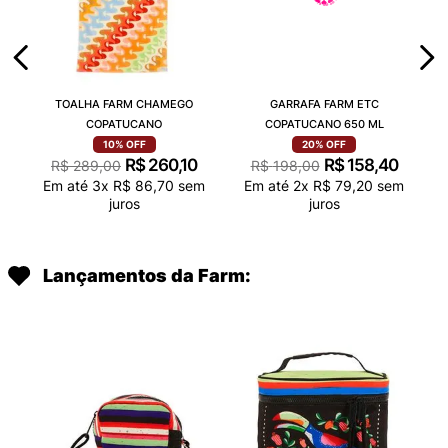
TOALHA FARM CHAMEGO
GARRAFA FARM ETC
COPATUCANO
COPATUCANO 650 ML
10%
OFF
20%
OFF
R$
260
,
10
R$
158
,
40
R$
289
,
00
R$
198
,
00
Em até
3
x
R$
86
,
70
sem
Em até
2
x
R$
79
,
20
sem
juros
juros
Lançamentos da Farm: