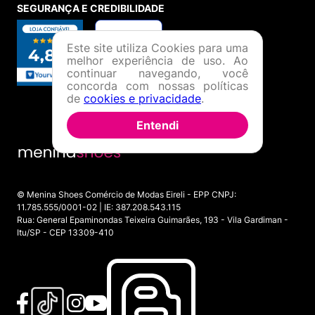
SEGURANÇA E CREDIBILIDADE
Este site utiliza Cookies para uma
melhor experiência de uso. Ao
continuar navegando, você
concorda com nossas políticas
de
cookies e privacidade
.
Entendi
© Menina Shoes Comércio de Modas Eireli - EPP CNPJ:
11.785.555/0001-02 | IE: 387.208.543.115
Rua: General Epaminondas Teixeira Guimarães, 193 - Vila Gardiman -
Itu/SP - CEP 13309-410