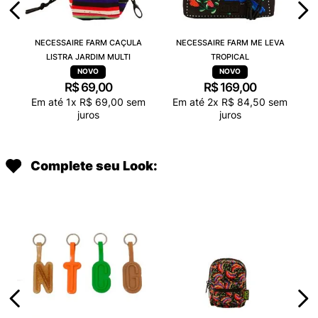
NECESSAIRE FARM CAÇULA
NECESSAIRE FARM ME LEVA
LISTRA JARDIM MULTI
TROPICAL
R$
69
,
00
R$
169
,
00
Em até
1
x
R$
69
,
00
sem
Em até
2
x
R$
84
,
50
sem
juros
juros
Complete seu Look: