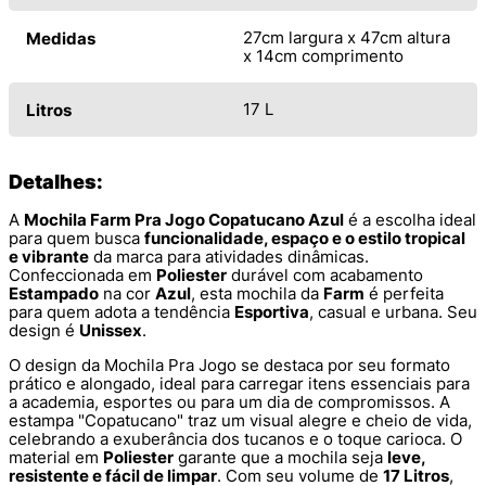
27cm largura x 47cm altura
Medidas
x 14cm comprimento
17 L
Litros
Detalhes:
A
Mochila Farm Pra Jogo Copatucano Azul
é a escolha ideal
para quem busca
funcionalidade, espaço e o estilo tropical
e vibrante
da marca para atividades dinâmicas.
Confeccionada em
Poliester
durável com acabamento
Estampado
na cor
Azul
, esta mochila da
Farm
é perfeita
para quem adota a tendência
Esportiva
, casual e urbana. Seu
design é
Unissex
.
O design da Mochila Pra Jogo se destaca por seu formato
prático e alongado, ideal para carregar itens essenciais para
a academia, esportes ou para um dia de compromissos. A
estampa "Copatucano" traz um visual alegre e cheio de vida,
celebrando a exuberância dos tucanos e o toque carioca. O
material em
Poliester
garante que a mochila seja
leve,
resistente e fácil de limpar
. Com seu volume de
17 Litros
,