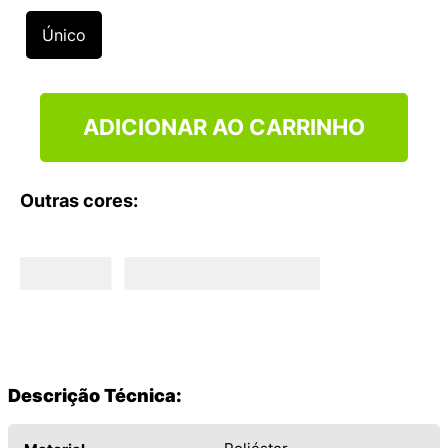
9
º
VANS TÊNIS VANS ULTRARANGE
Único
10
º
NEW BALANCE 204L
ADICIONAR AO CARRINHO
Outras cores:
Descrição Técnica: