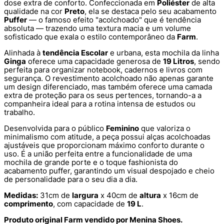
dose extra de conforto. Confeccionada em
Poliéster
de alta
qualidade na cor
Preto
, ela se destaca pelo seu acabamento
Puffer
— o famoso efeito "acolchoado" que é tendência
absoluta — trazendo uma textura macia e um volume
sofisticado que exala o estilo contemporâneo da
Farm
.
Alinhada à
tendência Escolar
e urbana, esta mochila da linha
Ginga
oferece uma capacidade generosa de
19 Litros
, sendo
perfeita para organizar notebook, cadernos e livros com
segurança. O revestimento acolchoado não apenas garante
um design diferenciado, mas também oferece uma camada
extra de proteção para os seus pertences, tornando-a a
companheira ideal para a rotina intensa de estudos ou
trabalho.
Desenvolvida para o público
Feminino
que valoriza o
minimalismo com atitude, a peça possui alças acolchoadas
ajustáveis que proporcionam máximo conforto durante o
uso. É a união perfeita entre a funcionalidade de uma
mochila de grande porte e o toque fashionista do
acabamento puffer, garantindo um visual despojado e cheio
de personalidade para o seu dia a dia.
Medidas:
31cm de
largura
x 40cm de
altura
x 16cm de
comprimento
, com capacidade de
19 L
.
Produto original Farm vendido por Menina Shoes.