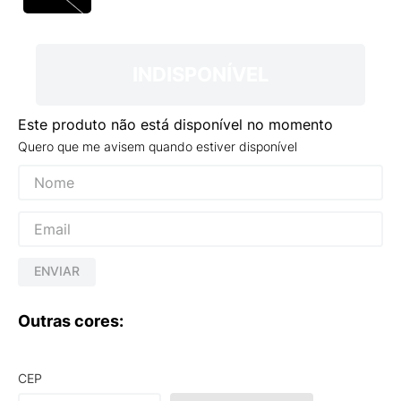
9
º
NEW 530
10
º
VEJA COUNTRY
INDISPONÍVEL
Este produto não está disponível no momento
Quero que me avisem quando estiver disponível
ENVIAR
Outras cores:
CEP