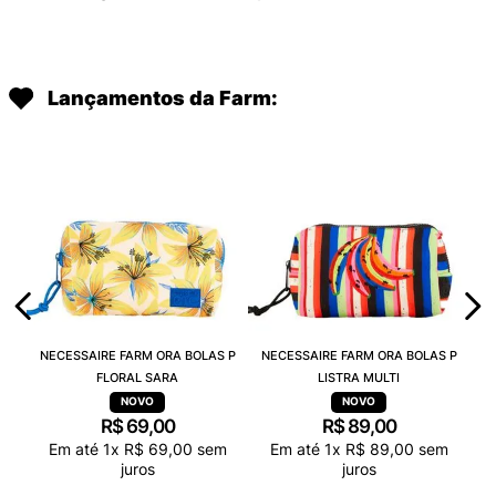
Lançamentos da Farm:
NECESSAIRE FARM ORA BOLAS P
NECESSAIRE FARM ORA BOLAS P
FLORAL SARA
LISTRA MULTI
R$
69
,
00
R$
89
,
00
Em até
1
x
R$
69
,
00
sem
Em até
1
x
R$
89
,
00
sem
juros
juros