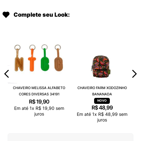
Complete seu Look:
CHAVEIRO MELISSA ALFABETO
CHAVEIRO FARM XODOZINHO
CORES DIVERSAS 34191
BANANADA
R$
19
,
90
R$
48
,
99
Em até
1
x
R$
19
,
90
sem
juros
Em até
1
x
R$
48
,
99
sem
juros