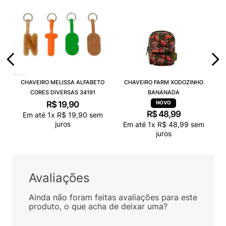
CHAVEIRO MELISSA ALFABETO
CHAVEIRO FARM XODOZINHO
CORES DIVERSAS 34191
BANANADA
R$
19
,
90
R$
48
,
99
Em até
1
x
R$
19
,
90
sem
juros
Em até
1
x
R$
48
,
99
sem
juros
Avaliações
Ainda não foram feitas avaliações para este
produto, o que acha de deixar uma?