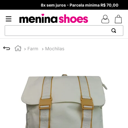
8x sem juros - Parcela mínima R$ 70,00
TERMOS MAIS BUSCADOS
Farm
Mochilas
1
º
TÊNIS NEWS BALANCE 530
2
º
NEW 9060
3
º
TÊNIS VEJA WHITE
4
º
MELISSAS MINI BABY
5
º
ADIDAS
6
º
SAMBA
7
º
MELISSA SLIDE
8
º
NEW 530