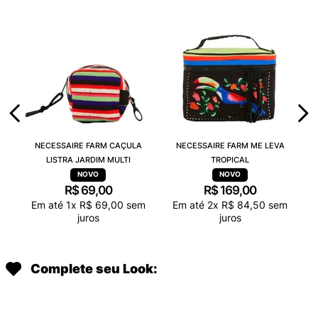
NECESSAIRE FARM CAÇULA
NECESSAIRE FARM ME LEVA
LISTRA JARDIM MULTI
TROPICAL
R$
69
,
00
R$
169
,
00
Em até
1
x
R$
69
,
00
sem
Em até
2
x
R$
84
,
50
sem
juros
juros
Complete seu Look: