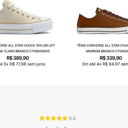
ERSE ALL STAR CHUCK TAYLOR LIFT
TÊNIS CONVERSE ALL STAR CHU
GE CLARO BRANCO CT09830003
MARROM BRANCO CT0450
R$
389
,
90
R$
339
,
90
té
5
x
R$
77
,
98
sem juros
Em até
4
x
R$
84
,
97
sem
5.0