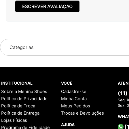
ESCREVER AVALIAÇÃO
Categorias
INSTITUCIONAL
VOCÊ
ATEN
Sobre a Menina Shoes
Cadastre-se
(11
Política de Privacidade
Minha Conta
Seg. à
Política de Troca
Meus Pedidos
Sex. 
Política de Entrega
Trocas e Devoluções
WHA
Lojas Físicas
AJUDA
(
Programa de Fidelidade