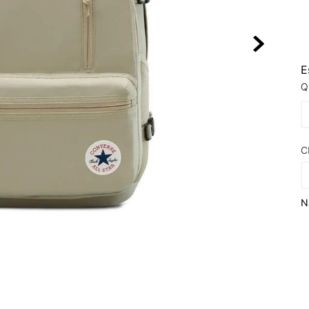
10
º
NEW BALA
E
Q
C
N