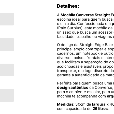
Detalhes:
A
Mochila Converse Straight 
escolha ideal para quem busca
o dia a dia. Confeccionada em
p
(Pale Surplus), esta mochila da
unissex que busca um acessório
faculdade, trabalho ou viagens 
O design da Straight Edge Bac
principal amplo com zíper e esp
cadernos, um notebook e outro
diversos bolsos frontais e later
que facilitam a separação de o
acolchoadas e ajustáveis prop
transporte, e o logo discreto d
garante a autenticidade da marc
Perfeita para quem busca uma
design autêntico
da Converse, 
para o ambiente escolar, para u
mochila te acompanha com
org
Medidas:
30cm de
largura
x 4
com capacidade de
26 litros
.