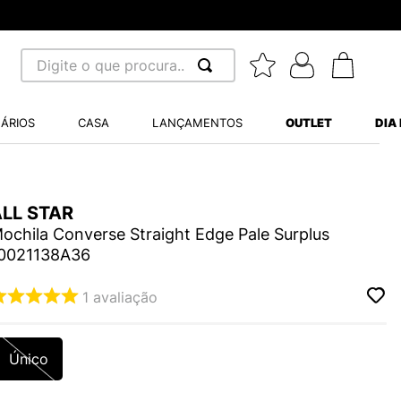
8x sem juros - Par
Digite o que procura...
 BUSCADOS
ÁRIOS
CASA
LANÇAMENTOS
OUTLET
DIA
S BALANCE 530
A WHITE
ALL STAR
MINI BABY
ochila Converse Straight Edge Pale Surplus
0021138A36
1
avaliação
LIDE
Único
S VANS ULTRARANGE