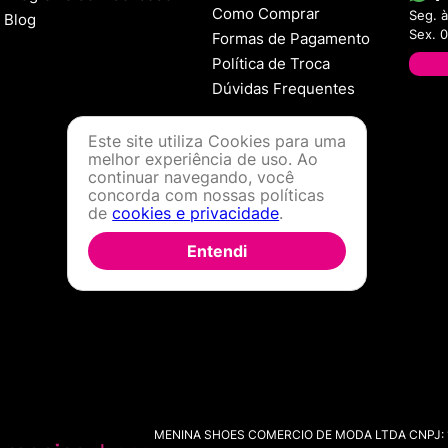
Como Comprar
Seg. à
Blog
Sex. 
Formas de Pagamento
Política de Troca
Dúvidas Frequentes
Este site utiliza Cookies para uma
melhor experiência de uso. Ao
continuar navegando, você
concorda com nossas políticas
de
cookies e privacidade
.
Entendi
MENINA SHOES COMERCIO DE MODA LTDA CNPJ: 11.7