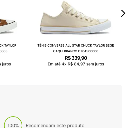
CK TAYLOR
TÊNIS CONVERSE ALL STAR CHUCK TAYLOR BEGE
0005
CAQUI BRANCO CT04500006
R$
339
,
90
 juros
Em até
4
x
R$
84
,
97
sem juros
100%
Recomendam este produto