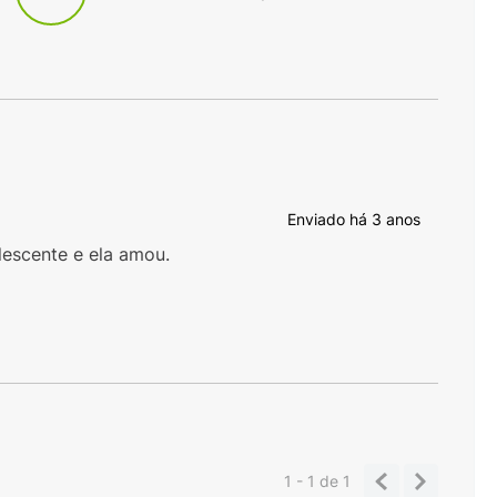
Enviado há
3 anos
lescente e ela amou.
1 - 1
de
1