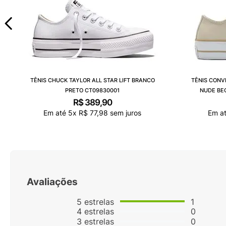
TÊNIS CHUCK TAYLOR ALL STAR LIFT BRANCO
TÊNIS CONV
PRETO CT09830001
NUDE BE
R$
389
,
90
Em até
5
x
R$
77
,
98
sem juros
Em a
Avaliações
5
estrelas
1
4
estrelas
0
3
estrelas
0