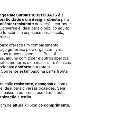
Edge Pale Surplus 10021138A36
é a
praticidade e um design robusto
para
oliéster resistente
na versátil cor bege
 Converse é ideal para o público adulto
 funcional e espaçoso para escola,
curtas.
kpack oferece um compartimento
aço generoso para organizar livros,
s pertences essenciais. Possui
ais, alguns com zíper e outros abertos,
bjetos menores e de maior uso. As alças
orcionam
conforto
durante o
a Converse estampado na parte frontal
a.
 mochila
resistente
,
espaçosa
e com o
é ideal para diversas ocasiões. Seja
m passeio ou para o uso diário, esta
anização
e
estilo
.
6cm de
altura
x 15cm de
comprimento
,