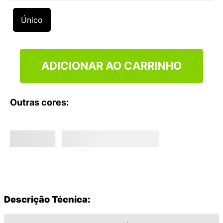
9
º
NEW 530
Único
10
º
VEJA COUNTRY
ADICIONAR AO CARRINHO
Outras cores:
Descrição Técnica: