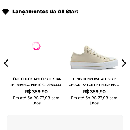
Lançamentos da All Star:
TÊNIS CHUCK TAYLOR ALL STAR
TÊNIS CONVERSE ALL STAR
LIFT BRANCO PRETO CT09830001
CHUCK TAYLOR LIFT NUDE BEGE
CLARO BRANCO CT09830003
R$
389
,
90
R$
389
,
90
Em até
5
x
R$
77
,
98
sem
Em até
5
x
R$
77
,
98
sem
juros
juros