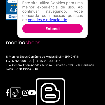
Este site utiliza Cookies para uma
melhor experiência de uso. Ao
continuar navegando, você
concorda com nossas políticas
de
cookies e privacidade
.
Entendi
© Menina Shoes Comércio de Modas Eireli - EPP CNPJ:
11.785.555/0001-02 | IE: 387.208.543.115
Rua: General Epaminondas Teixeira Guimarães, 193 - Vila Gardiman -
Itu/SP - CEP 13309-410