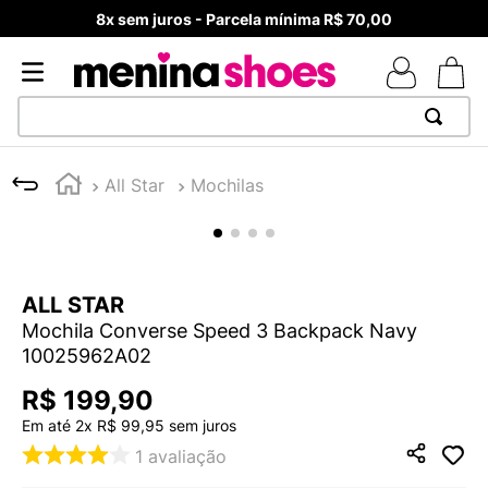
8x sem juros - Parcela mínima R$ 70,00
TERMOS MAIS BUSCADOS
All Star
Mochilas
1
º
TÊNIS NEWS BALANCE 530
2
º
MELISSAS MINI BABY
3
º
TÊNIS VEJA WHITE
ALL STAR
4
º
NEW 9060
Mochila Converse Speed 3 Backpack Navy
5
º
ADIDAS
10025962A02
6
º
SAMBA
R$
199
,
90
7
º
MELISSA SLIDE
Em até
2
x
R$
99
,
95
sem juros
1
avaliação
8
º
VANS TÊNIS VANS ULTRARANGE