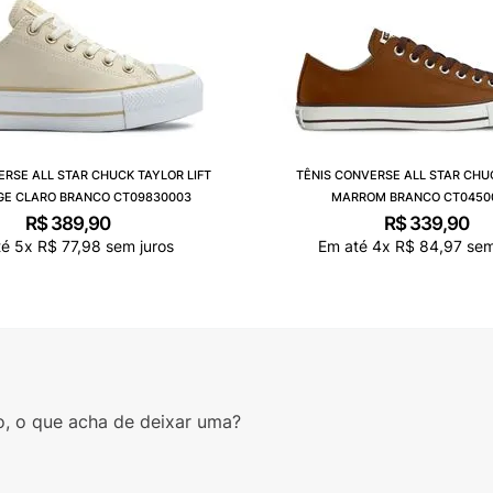
ERSE ALL STAR CHUCK TAYLOR LIFT
TÊNIS CONVERSE ALL STAR CHU
GE CLARO BRANCO CT09830003
MARROM BRANCO CT0450
R$
389
,
90
R$
339
,
90
té
5
x
R$
77
,
98
sem juros
Em até
4
x
R$
84
,
97
sem
o, o que acha de deixar uma?