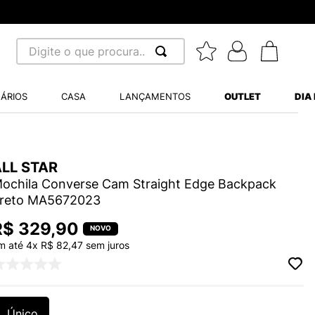
Digite o que procura...
 BUSCADOS
ÁRIOS
CASA
LANÇAMENTOS
OUTLET
DIA
S BALANCE 530
MINI BABY
ALL STAR
A WHITE
ochila Converse Cam Straight Edge Backpack
reto MA5672023
R$
329
,
90
m até
4
x
R$
82
,
47
sem juros
LIDE
S VANS ULTRARANGE
TRY
Único