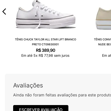
TÊNIS CHUCK TAYLOR ALL STAR LIFT BRANCO
TÊNIS CONV
PRETO CT09830001
NUDE BE
R$
389
,
90
Em até
5
x
R$
77
,
98
sem juros
Em a
Avaliações
Ainda não foram feitas avaliações para este produt
ESCREVER AVALIAÇÃO