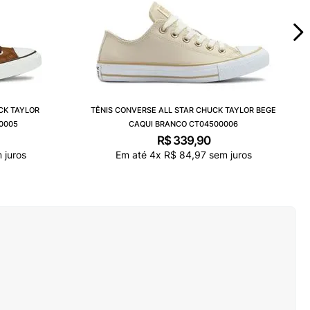
CK TAYLOR
TÊNIS CONVERSE ALL STAR CHUCK TAYLOR BEGE
0005
CAQUI BRANCO CT04500006
R$
339
,
90
 juros
Em até
4
x
R$
84
,
97
sem juros