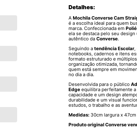
Detalhes:
A
Mochila Converse Cam Stra
é a escolha ideal para quem bu
marca. Confeccionada em
Polié
ela se destaca pelo seu design 
autêntico da
Converse
.
Seguindo a
tendência Escolar
,
notebooks, cadernos e itens es
formato estruturado e múltipl
organização otimizada, tornand
quem está sempre em movimento
no dia a dia.
Desenvolvida para o público
Ad
Edge
equilibra perfeitamente a
capacidade e um design atempor
durabilidade e um visual funcio
estudos, o trabalho e as aventu
Medidas:
30cm largura x 47cm 
Produto original Converse ven