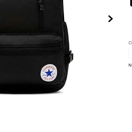
10
º
NEW 530
C
N