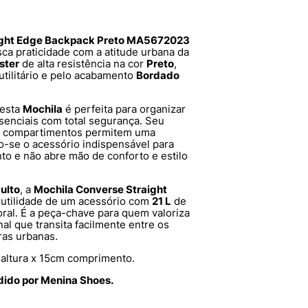
ight Edge Backpack Preto MA5672023
sca praticidade com a atitude urbana da
ster
de alta resistência na cor
Preto
,
utilitário e pelo acabamento
Bordado
 esta
Mochila
é perfeita para organizar
senciais com total segurança. Seu
os compartimentos permitem uma
o-se o acessório indispensável para
 e não abre mão de conforto e estilo
ulto
, a
Mochila Converse Straight
 utilidade de um acessório com
21 L
de
al. É a peça-chave para quem valoriza
nal que transita facilmente entre os
ras urbanas.
altura x 15cm comprimento.
dido por Menina Shoes.