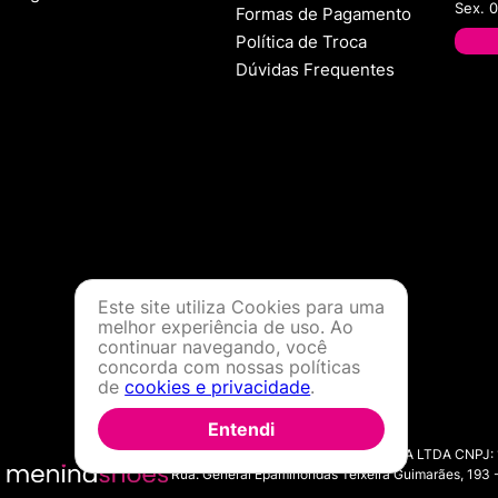
Sex. 
Formas de Pagamento
Política de Troca
Dúvidas Frequentes
Este site utiliza Cookies para uma
melhor experiência de uso. Ao
continuar navegando, você
concorda com nossas políticas
de
cookies e privacidade
.
Entendi
MENINA SHOES COMERCIO DE MODA LTDA CNPJ: 11.7
Rua: General Epaminondas Teixeira Guimarães, 193 