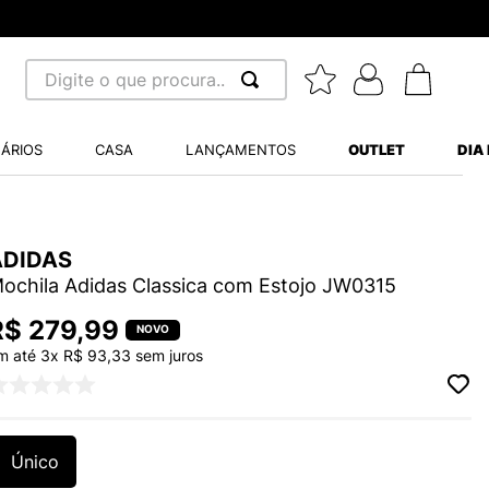
Digite o que procura...
 BUSCADOS
ÁRIOS
CASA
LANÇAMENTOS
OUTLET
DIA
S BALANCE 530
MINI BABY
ADIDAS
A WHITE
ochila Adidas Classica com Estojo JW0315
R$
279
,
99
LIDE
m até
3
x
R$
93
,
33
sem juros
TRY
Único
S VANS ULTRARANGE