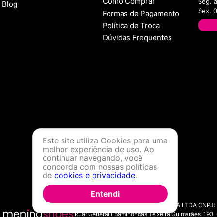
Como Comprar
Seg. à
Blog
Sex. 
Formas de Pagamento
Política de Troca
Dúvidas Frequentes
Este site utiliza Cookies para uma
melhor experiência de uso. Ao
continuar navegando, você
concorda com nossas políticas
de
cookies e privacidade
.
Entendi
MENINA SHOES COMERCIO DE MODA LTDA CNPJ: 11.7
Rua: General Epaminondas Teixeira Guimarães, 193 