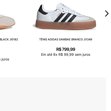
BLACK JI0182
TÊNIS ADIDAS SAMBAE BRANCO JI1349
R$
799
,
99
Em até
8
x
R$
99
,
99
sem juros
juros