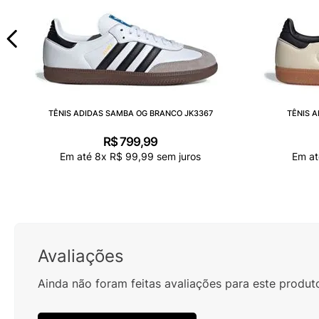
TÊNIS ADIDAS SAMBA OG BRANCO JK3367
TÊNIS A
R$
799
,
99
Em até
8
x
R$
99
,
99
sem juros
Em a
Avaliações
Ainda não foram feitas avaliações para este produt