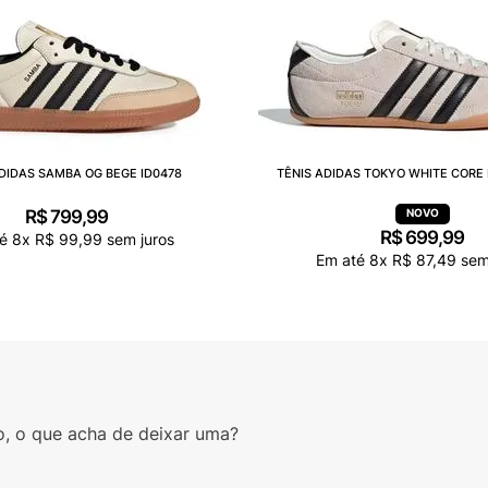
DIDAS SAMBA OG BEGE ID0478
TÊNIS ADIDAS TOKYO WHITE CORE 
R$
799
,
99
R$
699
,
99
té
8
x
R$
99
,
99
sem juros
Em até
8
x
R$
87
,
49
sem 
o, o que acha de deixar uma?