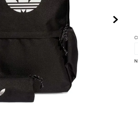
10
º
NEW 530
C
N