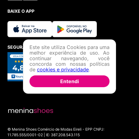
BAIXE O APP
Este site utiliza Cookies para uma
SEGURANÇA E CREDIBILIDADE
melhor experiência de uso. Ao
continuar navegando, você
concorda com nossas políticas
de
cookies e privacidade
.
Entendi
© Menina Shoes Comércio de Modas Eireli - EPP CNPJ:
11.785.555/0001-02 | IE: 387.208.543.115