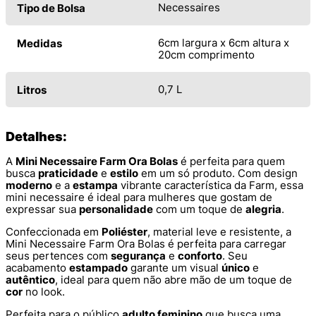
Necessaires
Tipo de Bolsa
6cm largura x 6cm altura x
Medidas
20cm comprimento
0,7 L
Litros
Detalhes:
A
Mini Necessaire Farm Ora Bolas
é perfeita para quem
busca
praticidade
e
estilo
em um só produto. Com design
moderno
e a
estampa
vibrante característica da Farm, essa
mini necessaire é ideal para mulheres que gostam de
expressar sua
personalidade
com um toque de
alegria
.
Confeccionada em
Poliéster
, material leve e resistente, a
Mini Necessaire Farm Ora Bolas é perfeita para carregar
seus pertences com
segurança
e
conforto
. Seu
acabamento
estampado
garante um visual
único
e
autêntico
, ideal para quem não abre mão de um toque de
cor
no look.
Perfeita para o público
adulto feminino
que busca uma