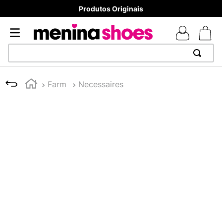
Produtos Originais
TERMOS MAIS BUSCADOS
Farm
Necessaires
1
º
TÊNIS NEWS BALANCE 530
2
º
NEW 9060
3
º
MELISSAS MINI BABY
4
º
TÊNIS VEJA WHITE
5
º
ADIDAS
6
º
SAMBA
7
º
MELISSA SLIDE
8
º
NEW BALANCE 204L