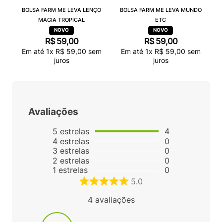
BOLSA FARM ME LEVA LENÇO
BOLSA FARM ME LEVA MUNDO
MAGIA TROPICAL
ETC
R$
59
,
00
R$
59
,
00
Em até
1
x
R$
59
,
00
sem
Em até
1
x
R$
59
,
00
sem
juros
juros
Avaliações
5
estrelas
4
4
estrelas
0
3
estrelas
0
2
estrelas
0
1
estrelas
0
5.0
4
avaliações