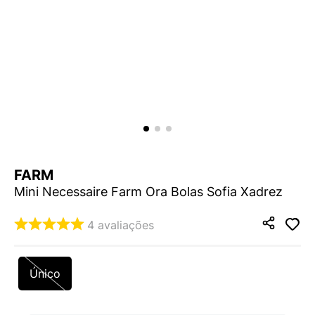
9
º
NEW 530
10
º
VANS TÊNIS VANS ULTRARANGE
FARM
Mini Necessaire Farm Ora Bolas Sofia Xadrez
4
avaliações
Único