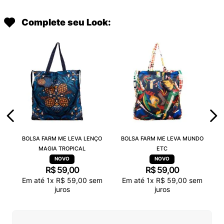
Complete seu Look:
BOLSA FARM ME LEVA LENÇO
BOLSA FARM ME LEVA MUNDO
MAGIA TROPICAL
ETC
R$
59
,
00
R$
59
,
00
Em até
1
x
R$
59
,
00
sem
Em até
1
x
R$
59
,
00
sem
juros
juros