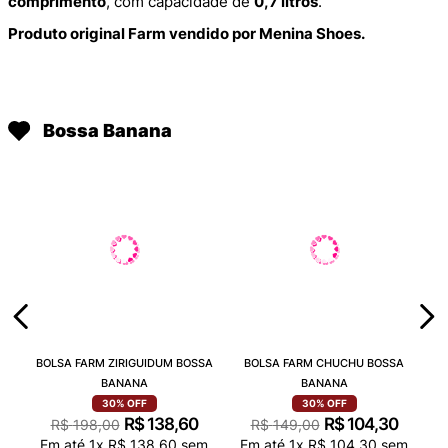
comprimento
, com capacidade de
0,7 litros
.
Produto original Farm vendido por Menina Shoes.
Bossa Banana
BOLSA FARM ZIRIGUIDUM BOSSA
BOLSA FARM CHUCHU BOSSA
BANANA
BANANA
30%
OFF
30%
OFF
R$
138
,
60
R$
104
,
30
R$
198
,
00
R$
149
,
00
Em até
1
x
R$
138
,
60
sem
Em até
1
x
R$
104
,
30
sem