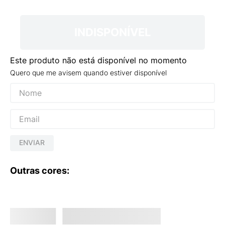
9
º
NEW 530
10
º
VANS TÊNIS VANS ULTRARANGE
INDISPONÍVEL
Este produto não está disponível no momento
Quero que me avisem quando estiver disponível
ENVIAR
Outras cores: