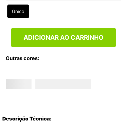
9
º
VANS TÊNIS VANS ULTRARANGE
Único
10
º
NEW BALANCE 204L
ADICIONAR AO CARRINHO
Outras cores:
Descrição Técnica: