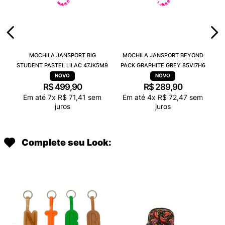
MOCHILA JANSPORT BIG
MOCHILA JANSPORT BEYOND
STUDENT PASTEL LILAC 47JK5M9
PACK GRAPHITE GREY 85VI7H6
R$
499
,
90
R$
289
,
90
Em até
7
x
R$
71
,
41
sem
Em até
4
x
R$
72
,
47
sem
juros
juros
Complete seu Look: