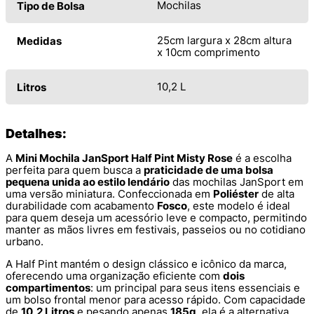
Mochilas
Tipo de Bolsa
25cm largura x 28cm altura
Medidas
x 10cm comprimento
10,2 L
Litros
Detalhes:
A
Mini Mochila JanSport Half Pint Misty Rose
é a escolha
perfeita para quem busca a
praticidade de uma bolsa
pequena unida ao estilo lendário
das mochilas JanSport em
uma versão miniatura. Confeccionada em
Poliéster
de alta
durabilidade com acabamento
Fosco
, este modelo é ideal
para quem deseja um acessório leve e compacto, permitindo
manter as mãos livres em festivais, passeios ou no cotidiano
urbano.
A Half Pint mantém o design clássico e icônico da marca,
oferecendo uma organização eficiente com
dois
compartimentos
: um principal para seus itens essenciais e
um bolso frontal menor para acesso rápido. Com capacidade
de
10,2 Litros
e pesando apenas
185g
, ela é a alternativa