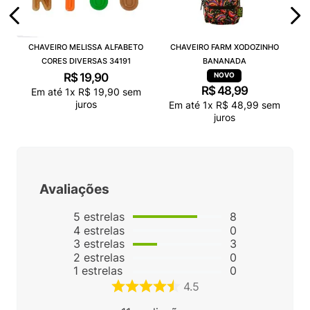
CHAVEIRO MELISSA ALFABETO
CHAVEIRO FARM XODOZINHO
CORES DIVERSAS 34191
BANANADA
R$
19
,
90
R$
48
,
99
Em até
1
x
R$
19
,
90
sem
juros
Em até
1
x
R$
48
,
99
sem
juros
Avaliações
5
estrelas
8
4
estrelas
0
3
estrelas
3
2
estrelas
0
1
estrelas
0
4.5