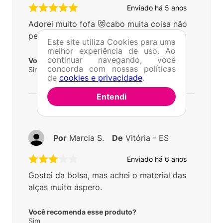
Enviado há
5 anos
Adorei muito fofa 😻cabo muita coisa não
pensei que era tão espaçosa
Este site utiliza Cookies para uma
melhor experiência de uso. Ao
continuar navegando, você
Você recomenda esse produto?
concorda com nossas políticas
Sim
de
cookies e privacidade
.
Entendi
Por
Marcia S.
De
Vitória - ES
Enviado há
6 anos
Gostei da bolsa, mas achei o material das
alças muito áspero.
Você recomenda esse produto?
Sim