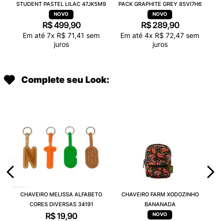
STUDENT PASTEL LILAC 47JK5M9
PACK GRAPHITE GREY 85VI7H6
R$
499
,
90
R$
289
,
90
Em até
7
x
R$
71
,
41
sem
Em até
4
x
R$
72
,
47
sem
juros
juros
Complete seu Look:
CHAVEIRO MELISSA ALFABETO
CHAVEIRO FARM XODOZINHO
CORES DIVERSAS 34191
BANANADA
R$
19
,
90