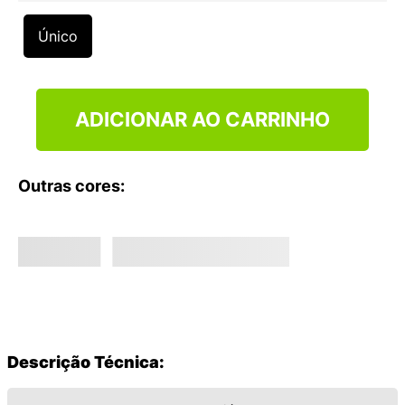
9
º
NEW 530
Único
10
º
VEJA COUNTRY
ADICIONAR AO CARRINHO
Outras cores:
Descrição Técnica: